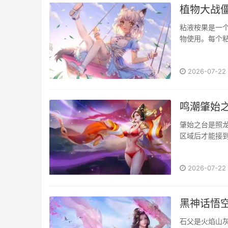
植物大战僵
粘液桉果是一
物使用。每个粘
2026-07-22
鸣潮肇始
肇始之台是照
区域后才能接到
2026-07-22
黑神话悟
石父是火焰山灰