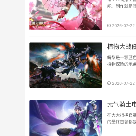
能。制作就是其
2026-07-22
植物大战僵
鳄梨是一颗蓝
植物探险的地点
2026-07-22
元气骑士电
在大大指挥官
的最终首领都是