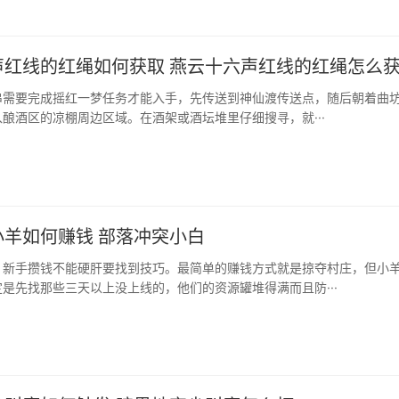
声红线的红绳如何获取 燕云十六声红线的红绳怎么
手串需要完成摇红一梦任务才能入手，先传送到神仙渡传送点，随后朝着曲
酿酒区的凉棚周边区域。在酒架或酒坛堆里仔细搜寻，就···
小羊如何赚钱 部落冲突小白
，新手攒钱不能硬肝要找到技巧。最简单的赚钱方式就是掠夺村庄，但小
是先找那些三天以上没上线的，他们的资源罐堆得满而且防···