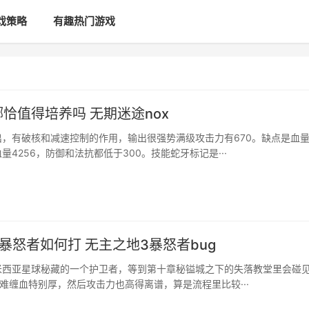
戏策略
有趣热门游戏
恰值得培养吗 无期迷途nox
出，有破核和减速控制的作用，输出很强势满级攻击力有670。缺点是血
量4256，防御和法抗都低于300。技能蛇牙标记是···
暴怒者如何打 无主之地3暴怒者bug
米西亚星球秘藏的一个护卫者，等到第十章秘镒城之下的失落教堂里会碰
当难缠血特别厚，然后攻击力也高得离谱，算是流程里比较···