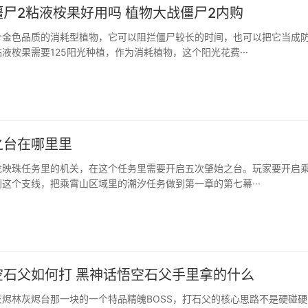
尸2粘液桉果好用吗 植物大战僵尸2内购
个金色品质的消耗型植物，它可以阻拦僵尸较长的时间，也可以把它当成
液桉果需要125阳光种植，作为消耗植物，这个阳光花费···
之台在哪里里
龙映珠任务里的机关，在这个任务里需要开启五次肇始之台。玩家要开启
这个支线，把乘霄山区域里的潮汐任务做到第一章的第七幕···
空石父如何打 黑神话悟空石父手里拿的什么
烬林灰烬台那一块的一个特品精魄BOSS，打石父的核心思路不是硬碰硬