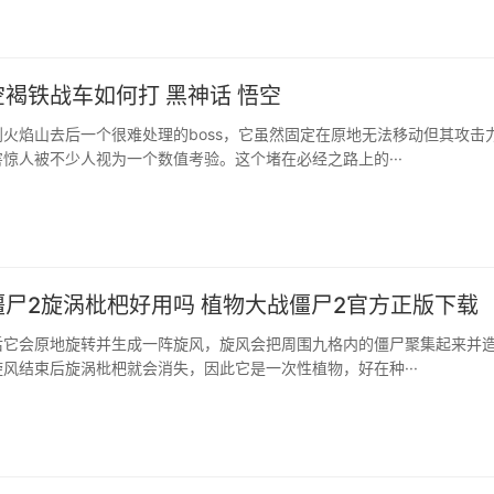
褐铁战车如何打 黑神话 悟空
火焰山去后一个很难处理的boss，它虽然固定在原地无法移动但其攻击
惊人被不少人视为一个数值考验。这个堵在必经之路上的···
尸2旋涡枇杷好用吗 植物大战僵尸2官方正版下载
后它会原地旋转并生成一阵旋风，旋风会把周围九格内的僵尸聚集起来并
风结束后旋涡枇杷就会消失，因此它是一次性植物，好在种···