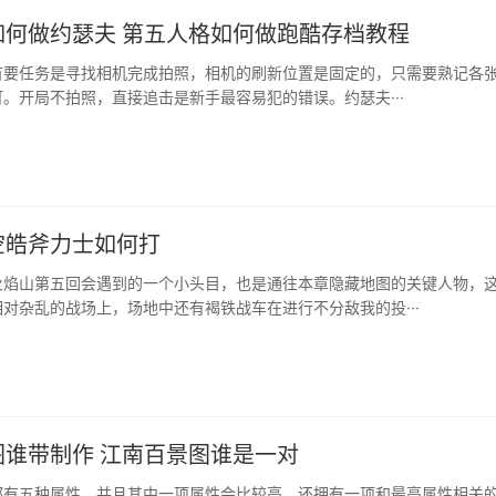
如何做约瑟夫 第五人格如何做跑酷存档教程
的首要任务是寻找相机完成拍照，相机的刷新位置是固定的，只需要熟记各
。开局不拍照，直接追击是新手最容易犯的错误。约瑟夫···
空皓斧力士如何打
火焰山第五回会遇到的一个小头目，也是通往本章隐藏地图的关键人物，
对杂乱的战场上，场地中还有褐铁战车在进行不分敌我的投···
图谁带制作 江南百景图谁是一对
都有五种属性，并且其中一项属性会比较高，还拥有一项和最高属性相关