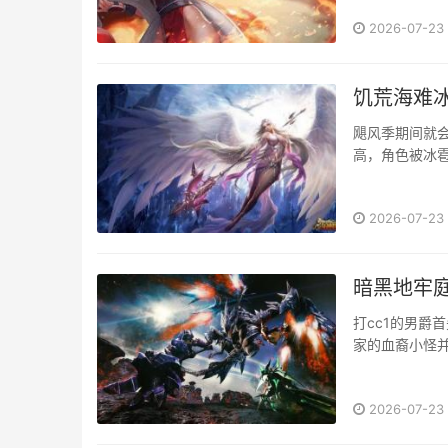
2026-07-23
饥荒海难
飓风季期间就
高，角色被冰雹
2026-07-23
暗黑地牢
打cc1的男爵
家的血裔小怪并
2026-07-23