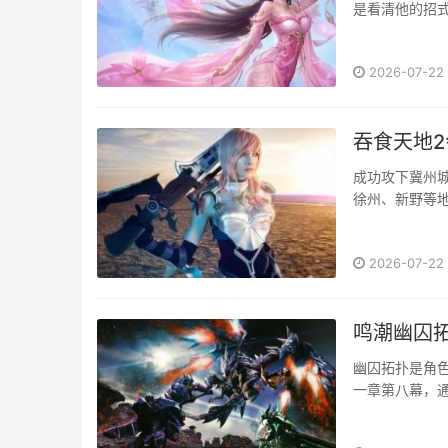
是看清他的招式
2026-07-22
吞食天地2
成功攻下冀州城
徐州、新野等地
2026-07-22
鸣潮幽囚
幽囚拓扑是角
一章第八幕，通