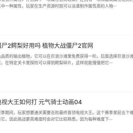
中一种属性，玩家在生产资源时就可以派遣制作属性高的人物···
尸2鳄梨好用吗 植物大战僵尸2官网
色品质的输出植物，它可以在巨浪沙滩里免费获得一阶。后面选择巨浪沙
，在特定关卡里探险可以得到鳄梨碎片，这样就能慢慢把它···
视大王如何打 元气骑士动画04
赛季期间，玩家想要通关需要击败最终首领电视大王。这个赛季里前五个
它，因此挑战更高难度时会对它比较熟悉。因为每种难度下···