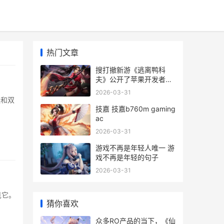
热门文章
搜打撤新游《逃离鸭科
夫》公开了苹果开发者大
会 necromancy～エミリ
2026-03-31
の逃
量和双
技嘉 技嘉b760m gaming
ac
2026-03-31
游戏不再是年轻人唯一 游
戏不再是年轻的句子
2026-03-31
见它。
猜你喜欢
众多RO产品的当下，《仙