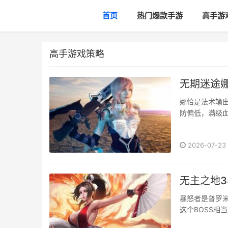
首页
热门爆款手游
高手游
高手游戏策略
无期迷途娜
娜恰是法术输
防偏低，满级血
2026-07-23
无主之地3
暴怒者是普罗
这个BOSS相