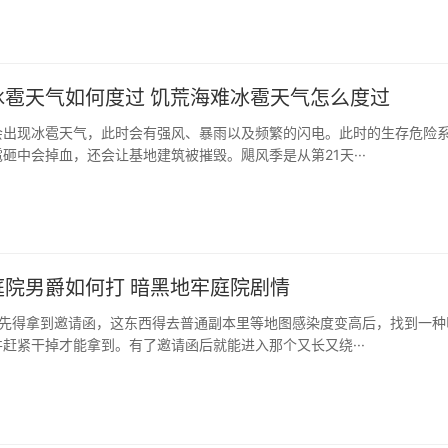
冰雹天气如何度过 饥荒海难冰雹天气怎么度过
会出现冰雹天气，此时会有强风、暴雨以及频繁的闪电。此时的生存危险
砸中会掉血，还会让基地建筑被摧毁。飓风季是从第21天···
庭院男爵如何打 暗黑地牢庭院剧情
首先得拿到邀请函，这东西得去普通副本里等地图感染度变高后，找到一种
赶紧干掉才能拿到。有了邀请函后就能进入那个又长又绕···