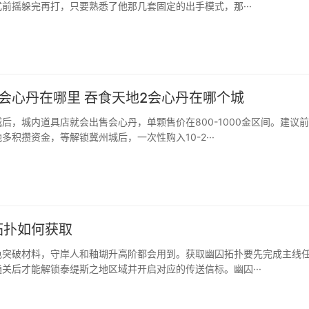
前摇躲完再打，只要熟悉了他那几套固定的出手模式，那···
会心丹在哪里 吞食天地2会心丹在哪个城
后，城内道具店就会出售会心丹，单颗售价在800-1000金区间。建议
多积攒资金，等解锁冀州城后，一次性购入10-2···
拓扑如何获取
色突破材料，守岸人和釉瑚升高阶都会用到。获取幽囚拓扑要先完成主线
关后才能解锁泰缇斯之地区域并开启对应的传送信标。幽囚···