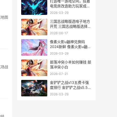
打造唯一游戏空间，技嘉
电竞房改造助力玩家成就
梦想 打造游戏世界 小说
2026-03-29
张地图
三国志战略版选啥子地方
开荒 三国志战略版选择哪
个出生地
2026-06-17
像素火影u鼬神兑换码
2024新鲜 像素火影u鼬神
最新版本唤境
2026-03-29
部落冲突小羊如何赚钱 部
这场战
落冲突小白
2026-07-21
金铲铲之战s13五费卡强
度排行 金铲铲之战s5.5阵
容
2026-03-29
的技