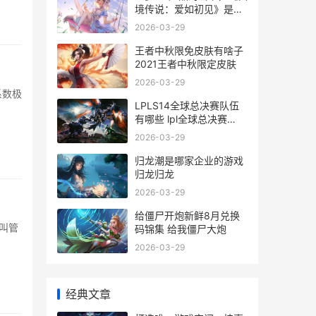
境传说：爱如初见》是如
何脱颖而出的
2026-03-29
王者中秋限免皮肤有啥子
2021王者中秋限定皮肤
2026-03-29
系数极
LPLS14全球总决赛队伍
有哪些 lpl全球总决赛
20214强
2026-03-29
归龙潮是哪家企业的游戏
归龙归龙
2026-03-29
给僵尸开炮新鲜8月兑换
叫管
码锦集 给我僵尸大炮
2026-03-29
经典文章