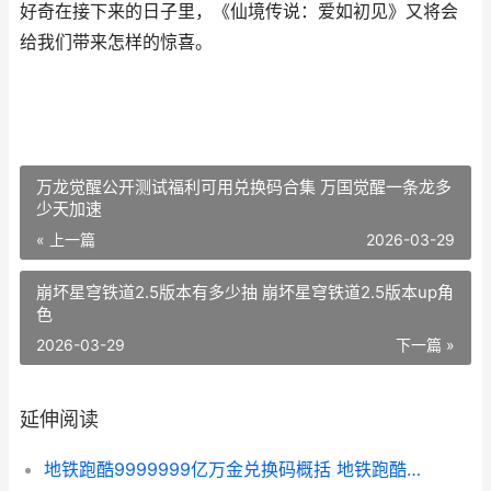
好奇在接下来的日子里，《仙境传说：爱如初见》又将会
给我们带来怎样的惊喜。
万龙觉醒公开测试福利可用兑换码合集 万国觉醒一条龙多
少天加速
« 上一篇
2026-03-29
崩坏星穹铁道2.5版本有多少抽 崩坏星穹铁道2.5版本up角
色
2026-03-29
下一篇 »
延伸阅读
地铁跑酷9999999亿万金兑换码概括 地铁跑酷9999999金币