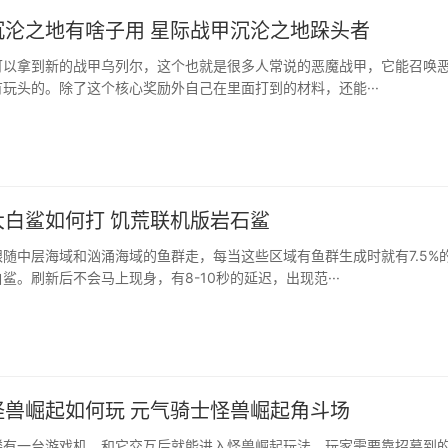
沉沦之地有啥子用 星际战甲沉沦之地跺头者
可以拿到新的战甲乌列尔，这个也就是很多人常说的恶魔战甲，它能召唤
玩头的。除了这个核心奖励外自己在里面打到的材料，还能···
大白鲨如何打 饥荒联机版岩石鲨
随中层海域和汹涌海域的鱼群走，每当这些区域有鱼群生成时就有7.5%
鲨。刷新后不会马上现身，有8-10秒的延迟，出现范···
怪兽崛起如何玩 元气骑士怪兽崛起角斗场
楼有一台游戏机，和它交互后就能进入怪兽崛起玩法，玩家需要靠招募到