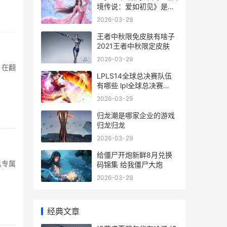
境传说：爱如初见》是如
何脱颖而出的
2026-03-29
王者中秋限免皮肤有啥子
2021王者中秋限定皮肤
2026-03-29
。在翻
LPLS14全球总决赛队伍
有哪些 lpl全球总决赛
20214强
2026-03-29
归龙潮是哪家企业的游戏
归龙归龙
2026-03-29
给僵尸开炮新鲜8月兑换
具专属
码锦集 给我僵尸大炮
2026-03-29
经典文章