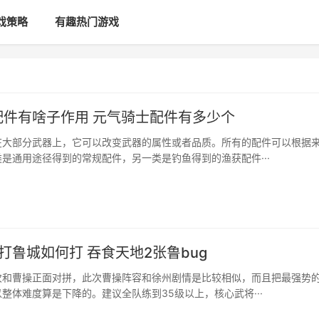
戏策略
有趣热门游戏
配件有啥子作用 元气骑士配件有多少个
在大部分武器上，它可以改变武器的属性或者品质。所有的配件可以根据
是通用途径得到的常规配件，另一类是钓鱼得到的渔获配件···
打鲁城如何打 吞食天地2张鲁bug
次和曹操正面对拼，此次曹操阵容和徐州剧情是比较相似，而且把最强势
整体难度算是下降的。建议全队练到35级以上，核心武将···