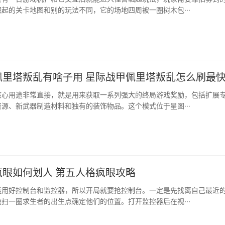
起的关卡地图和别的玩法不同，它的场地四周被一圈树木包···
佩里塔叛乱有啥子用 星际战甲佩里塔叛乱怎么刷最
核心用途非常直接，就是用来获取一系列强大的终局游戏奖励，包括扩展
源、新武器制造材料和独有的装饰物品。这个模式位于星图···
疯眼如何划人 第五人格疯眼攻略
运用好控制台和监控器，所以开局就要抢控制台。一定是先找离自己最近
扫一圈求生者的出生点确定他们的位置。打开监控器后在视···