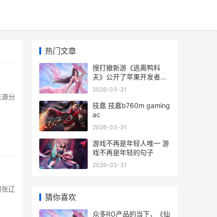
热门文章
搜打撤新游《逃离鸭科
夫》公开了苹果开发者大
会 necromancy～エミリ
2026-03-31
の逃
来源分
技嘉 技嘉b760m gaming
ac
2026-03-31
游戏不再是年轻人唯一 游
戏不再是年轻的句子
2026-03-31
的张辽
猜你喜欢
众多RO产品的当下，《仙