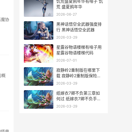
饥荒盛夏鸦年华有啥子 饥
荒 盛夏鸦年华
2026-06-27
恶魔协
黑神话悟空全武器强度排
行 黑神话悟空全武器
2026-03-29
星露谷物语楼梯有啥子用
星露谷物语楼梯代码
2026-07-01
寂静岭2重制版在哪里下
的概
载 寂静岭2重制版保险箱
密码
2026-03-29
纸嫁衣7卿不负第三章如
何过 纸嫁衣7卿不负手游
正版
2026-03-29
的怪兽