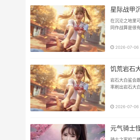
星际战甲
在沉沦之地里
同作战算是很有
2026-07-06
饥荒岩石
岩石大白鲨会跟
率刷出岩石大白
2026-07-06
元气骑士
骑士之家的二