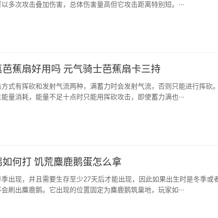
以多次攻击叠加伤害，总体伤害量高但它攻击距离特别短。···
真芭蕉扇好用吗 元气骑士芭蕉扇卡三持
击方式有挥砍和发射气流两种，满蓄力时会发射气流，否则只能进行挥砍
能量消耗，能量不足十点时只能用挥砍攻击，即使蓄力满也···
鹅如何打 饥荒麋鹿鹅蛋怎么拿
春季出现，并且需要生存至少27天后才能出现，因此如果出生时是冬季或
会刷出麋鹿鹅。它出现的位置固定为麋鹿鹅筑巢地，玩家如···