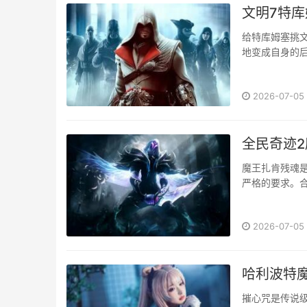
文明7特库
给特库姆塞挑
地变成自身的后
2026-07-05
全民奇迹2
魔王扎肯残魂
严格的要求。合
2026-07-05
哈利波特
摧心咒是传说