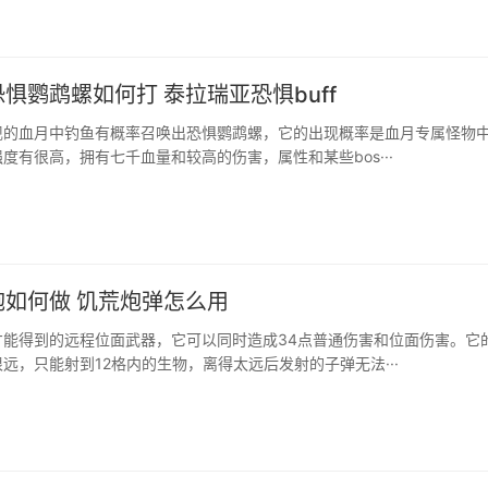
惧鹦鹉螺如何打 泰拉瑞亚恐惧buff
现的血月中钓鱼有概率召唤出恐惧鹦鹉螺，它的出现概率是血月专属怪物
度有很高，拥有七千血量和较高的伤害，属性和某些bos···
炮如何做 饥荒炮弹怎么用
才能得到的远程位面武器，它可以同时造成34点普通伤害和位面伤害。它
远，只能射到12格内的生物，离得太远后发射的子弹无法···