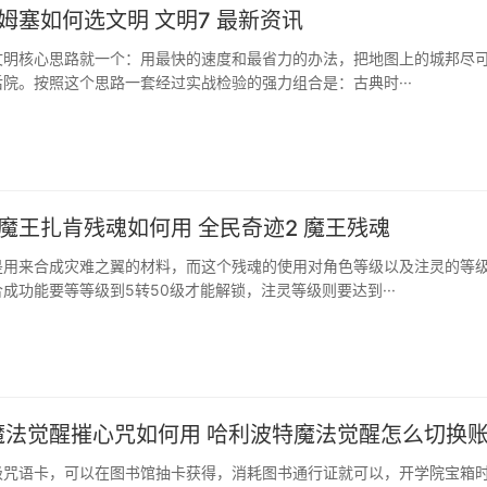
姆塞如何选文明 文明7 最新资讯
文明核心思路就一个：用最快的速度和最省力的办法，把地图上的城邦尽
院。按照这个思路一套经过实战检验的强力组合是：古典时···
魔王扎肯残魂如何用 全民奇迹2 魔王残魂
是用来合成灾难之翼的材料，而这个残魂的使用对角色等级以及注灵的等
成功能要等等级到5转50级才能解锁，注灵等级则要达到···
魔法觉醒摧心咒如何用 哈利波特魔法觉醒怎么切换
级咒语卡，可以在图书馆抽卡获得，消耗图书通行证就可以，开学院宝箱