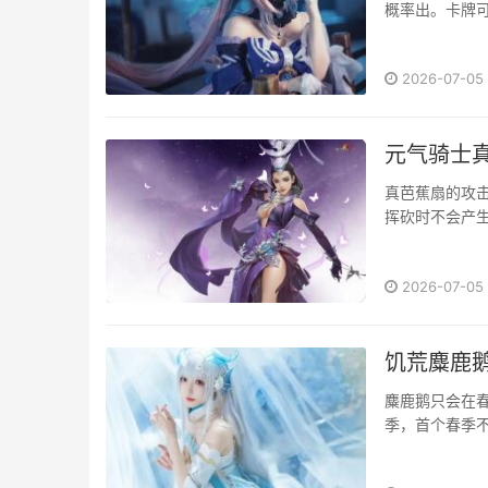
概率出。卡牌可
2026-07-05
元气骑士
真芭蕉扇的攻
挥砍时不会产生
2026-07-05
饥荒麋鹿
麋鹿鹅只会在
季，首个春季不