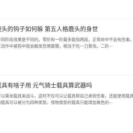
鹿头的钩子如何躲 第五人格鹿头的身世
不同阶段效果是不同的，零阶和一阶最多能钩两段，正常命中不会有伤害
动作中被钩中就会触发恐惧震慑，相当于吃一刀普攻。二阶···
载具有啥子用 元气骑士载具算武器吗
可以乘坐载具来战斗，这时不仅可以让载具帮自己承担伤害，还能使用载
载具可以被分为四种类型，怪物类型的载具只能增加角色的···