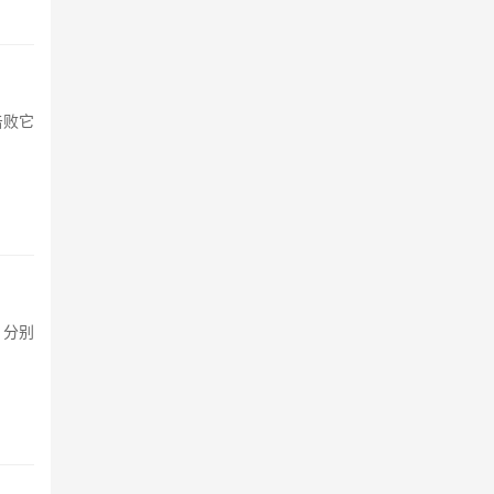
击败它
，分别