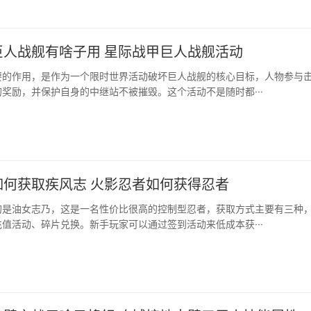
巨人战舰有啥子用 星际战甲巨人战舰活动
要的作用，是作为一个限时世界活动破坏巨人战舰的核心目标，人物参与
奖励，并保护自身的中继站不被摧毁。这个活动不是随时都···
如何获取疾风志 火影忍者如何获得忍者
的是油女志乃，这是一名性价比很高的控制型忍者，获取方式主要有三种
值活动、碎片兑换。新手玩家可以通过签到活动来低成本获···