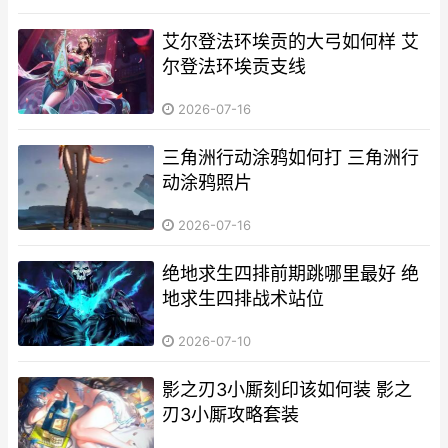
艾尔登法环埃贡的大弓如何样 艾
尔登法环埃贡支线
2026-07-16
三角洲行动涂鸦如何打 三角洲行
动涂鸦照片
2026-07-16
绝地求生四排前期跳哪里最好 绝
地求生四排战术站位
2026-07-10
影之刃3小厮刻印该如何装 影之
刃3小厮攻略套装