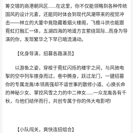
筹交错的商港朝风区……在这里，你不仅能领略到各种传统
国风的设计元素，还能同时体会到现代风潮带来的视觉冲
击——林立的大厦中竟隐藏着烟火楼阁，飞檐斗拱也能跟
霓虹灯融汇一体，五湖四海的地道方言萦绕耳际...而身为导
演的你，发现繁华之下早已暗流涌动。
【化身导演，招募各路演员】
以游鱼之姿，穿梭于霓虹闪烁的楼宇之间，与风驰电
掣的空中列车擦身而过，卷中腾身，跃过龙门，一键招募
你的专属龙胤!本领高强却不谙世事的散修小道、心换长命
的神秘少女、掌控风雪之力的中二神女......一众龙胤各有千
秋，与他们结伴而行，共创专属于你的伟大电影吧!
【小队闯关，爽快连招组合】