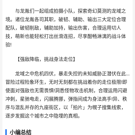
与龙胤们一起组成拍摄小队，探索奇幻莫测的龙域之
境。诸位龙胤各司其职，破韧、辅助、输出三大定位合理
配队，破韧削敌，辅助加持，输出伤害，合理运用切人
技，萌新也能轻松打出丝滑连招，尽享酣畅淋漓的战斗体
验!
【强敌降临，挑战身法走位】
龙域之中危机四伏，暴走失控的未知威胁正潜伏在此...
冒险过程险象环生，无时无刻都在挑战着你的走位极限!即
使面对强敌也无需畏惧!洞悉怪物攻击机制，合理运用闪避
冲刺，星驰电走，闪展腾挪，弹指间成为身法高手!异、秩
序与混乱并存的九座街区，以「拍片」为幌子搜集线索，
逐步发掘这个城市之中隐埋的真相。
小编总结