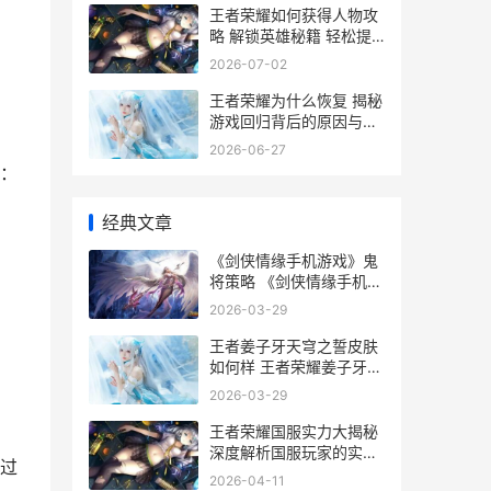
王者荣耀如何获得人物攻
略 解锁英雄秘籍 轻松提
升战力
2026-07-02
王者荣耀为什么恢复 揭秘
游戏回归背后的原因与影
响
2026-06-27
：
经典文章
《剑侠情缘手机游戏》鬼
将策略 《剑侠情缘手机能
玩吗
2026-03-29
王者姜子牙天穹之誓皮肤
如何样 王者荣耀姜子牙技
能介绍视频
2026-03-29
王者荣耀国服实力大揭秘
深度解析国服玩家的实力
过
如何
2026-04-11