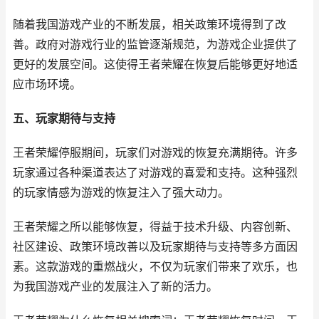
随着我国游戏产业的不断发展，相关政策环境得到了改
善。政府对游戏行业的监管逐渐规范，为游戏企业提供了
更好的发展空间。这使得王者荣耀在恢复后能够更好地适
应市场环境。
五、玩家期待与支持
王者荣耀停服期间，玩家们对游戏的恢复充满期待。许多
玩家通过各种渠道表达了对游戏的喜爱和支持。这种强烈
的玩家情感为游戏的恢复注入了强大动力。
王者荣耀之所以能够恢复，得益于技术升级、内容创新、
社区建设、政策环境改善以及玩家期待与支持等多方面因
素。这款游戏的重燃战火，不仅为玩家们带来了欢乐，也
为我国游戏产业的发展注入了新的活力。