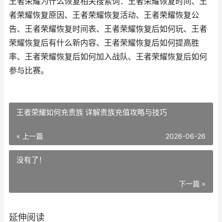
王者荣耀为什么恢复相关搜索词：王者荣耀恢复时间、王
者荣耀恢复原因、王者荣耀恢复活动、王者荣耀恢复公
告、王者荣耀恢复时间表、王者荣耀恢复后如何玩、王者
荣耀恢复后有什么新内容、王者荣耀恢复后如何提高胜
率、王者荣耀恢复后如何加入战队、王者荣耀恢复后如何
参与比赛。
王者荣耀如何充贵族 详解贵族充值攻略与技巧
« 上一篇
2026-06-26
没有了！
下一篇 »
延伸阅读