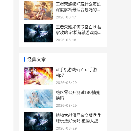
王者荣耀哪吒玩什么英雄
深度解析最适合哪吒的玩
法与英雄搭配
2026-06-17
王者荣耀如何取空白ld 独
家攻略 轻松解锁游戏隐藏
功能
2026-06-18
经典文章
cf手机游戏vip1 cf手游
vip7
2026-03-29
绝区零公开测试180抽兑
换码
2026-03-29
植物大战僵尸杂交版乒乓
球玩法好玩吗 植物大战僵
尸杂交版0.17版本下载
2026-03-29