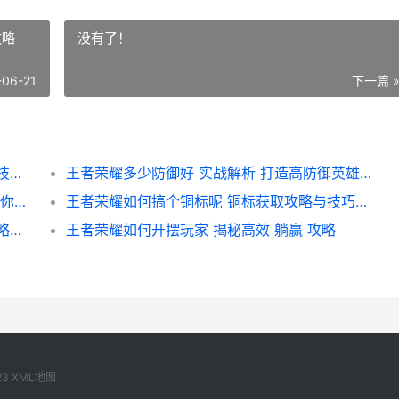
攻略
没有了！
-06-21
下一篇 
王者荣耀如何玩全天游戏攻略 高效持久游戏技巧大揭秘
王者荣耀多少防御好 实战解析 打造高防御英雄攻略
王者荣耀如何最快速度提升 专业攻略解析 助你一飞冲天
王者荣耀如何搞个铜标呢 铜标获取攻略与技巧解析
王者荣耀如何接大屏幕 轻松实现大屏畅玩攻略解析
王者荣耀如何开摆玩家 揭秘高效 躺赢 攻略
23
XML地图