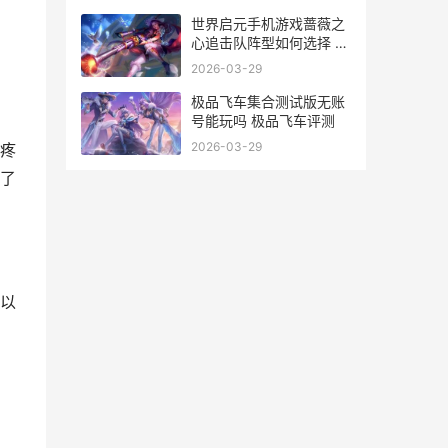
世界启元手机游戏蔷薇之
心追击队阵型如何选择 启
元世界科技有限公司
2026-03-29
极品飞车集合测试版无账
号能玩吗 极品飞车评测
2026-03-29
疼
了
以