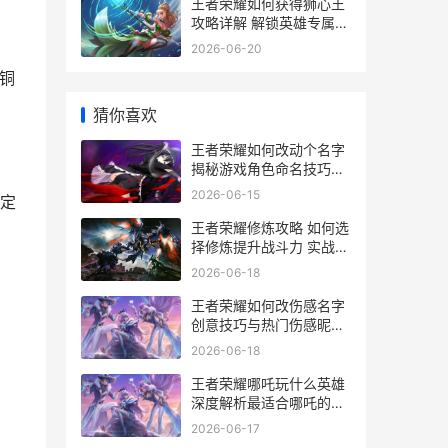
王者荣耀如何获得狮心王
攻略详解 解锁英雄专属皮
肤
2026-06-20
铜
猜你喜欢
王者荣耀如何改动个名字
揭秘游戏角色命名技巧与
策略
2026-06-15
定
王者荣耀修炼攻略 如何选
择修炼提升战斗力 实战技
巧解析
2026-06-18
王者荣耀如何改伤感名字
创意技巧与热门伤感昵称
推荐
2026-06-18
王者荣耀哪吒玩什么英雄
深度解析最适合哪吒的玩
法与英雄搭配
2026-06-17