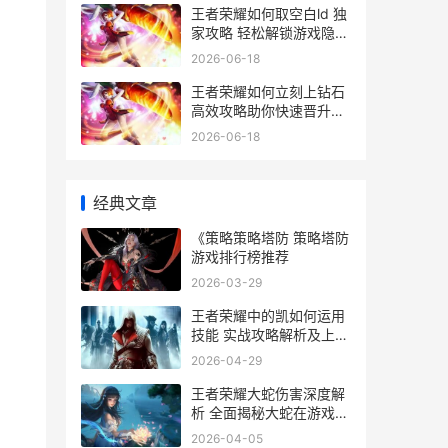
王者荣耀如何取空白ld 独
家攻略 轻松解锁游戏隐藏
功能
2026-06-18
王者荣耀如何立刻上钻石
高效攻略助你快速晋升钻
石段位
2026-06-18
经典文章
《策略策略塔防 策略塔防
游戏排行榜推荐
2026-03-29
王者荣耀中的凯如何运用
技能 实战攻略解析及上分
技巧揭秘
2026-04-29
王者荣耀大蛇伤害深度解
析 全面揭秘大蛇在游戏中
的实际伤害数值
2026-04-05