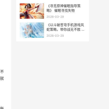
《寻觅原神催眠指导策
略》 催眠寻找失物
2026-03-29
《以斗破苍穹手机游戏风
蛇策略，带你战无不胜 关
于斗破苍穹的手游
2026-03-29
不
就
每