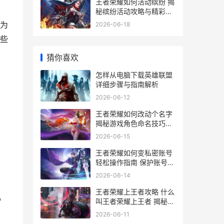
王者荣耀如何活动缤纷 揭
秘缤纷活动攻略与精彩玩
法
为
2026-06-18
些
猜你喜欢
怎样从电脑下载英雄联盟
详细步骤与指南解析
2026-06-12
王者荣耀如何改动个名字
揭秘游戏角色命名技巧与
策略
2026-06-15
王者荣耀如何变私密账号
轻松操作指南 保护账号安
全秘籍
2026-06-14
王者荣耀上王者攻略 什么
。
叫王者荣耀上王者 揭秘成
为高手的秘诀
2026-06-11