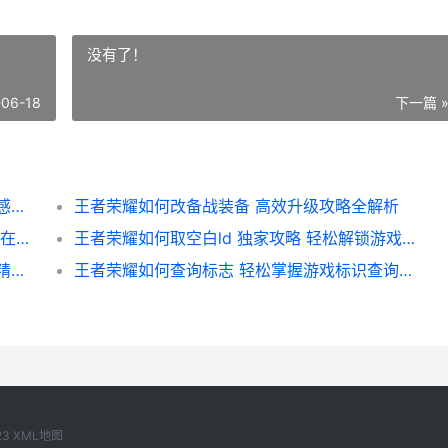
没有了！
-06-18
下一篇 
王者荣耀如何改伤感名字 创意技巧与热门伤感昵称推荐
王者荣耀如何改备战装备 高效升级攻略全解析
王者荣耀如何分享新歌 轻松一步 让你的音乐在游戏中传唱
王者荣耀如何取空白ld 独家攻略 轻松解锁游戏隐藏功能
王者荣耀如何活动缤纷 揭秘缤纷活动攻略与精彩玩法
王者荣耀如何查询标志 轻松掌握游戏标识查询技巧
23
XML地图