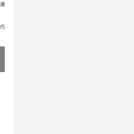
通
巧
»