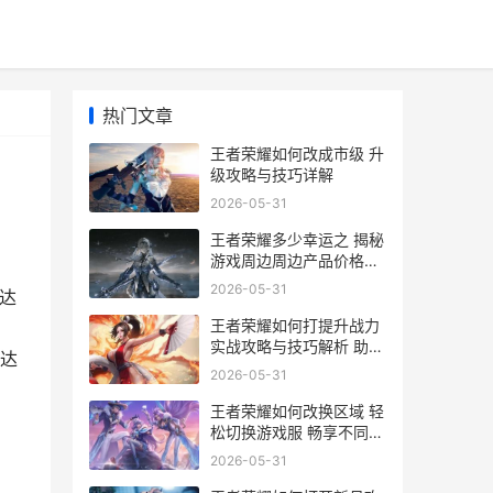
热门文章
王者荣耀如何改成市级 升
级攻略与技巧详解
2026-05-31
王者荣耀多少幸运之 揭秘
游戏周边周边产品价格解
析
2026-05-31
达
王者荣耀如何打提升战力
实战攻略与技巧解析 助你
达
轻松上分
2026-05-31
王者荣耀如何改换区域 轻
松切换游戏服 畅享不同区
域精彩对决指南
2026-05-31