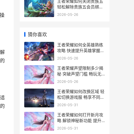
王者荣耀如何关闭贵族五
轻松解除贵族五会员绑定
教程
操
2026-05-26
猜你喜欢
王者荣耀如何全英雄熟练
攻略 快速提升英雄掌握度
解
的秘诀解析
2026-05-26
的
王者荣耀声望限制多少揭
秘 突破声望门槛 畅玩无
阻攻略
2026-05-26
王者荣耀如何改换区域 轻
松切换游戏服 畅享不同区
适
域精彩对决指南
2026-05-31
的
王者荣耀如何打开新月攻
略 解锁神秘新功能 提升
游戏体验全解析
2026-05-31