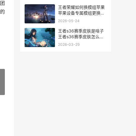
团
王者荣耀如何换模组苹果
的
苹果设备专属模组更换教
程全解析
2026-05-24
王者s36赛季皮肤是啥子
王者s36赛季皮肤怎么获
得
2026-03-29
»