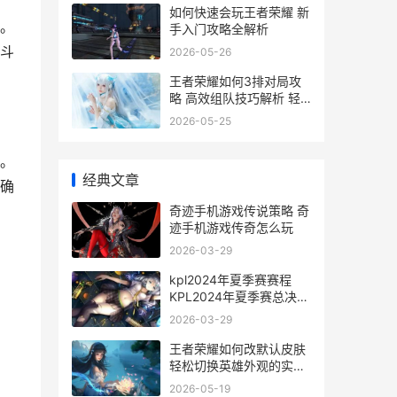
如何快速会玩王者荣耀 新
。
手入门攻略全解析
斗
2026-05-26
王者荣耀如何3排对局攻
略 高效组队技巧解析 轻
松提升团队战斗力
2026-05-25
。
经典文章
确
奇迹手机游戏传说策略 奇
迹手机游戏传奇怎么玩
2026-03-29
kpl2024年夏季赛赛程
KPL2024年夏季赛总决赛
回放
2026-03-29
王者荣耀如何改默认皮肤
轻松切换英雄外观的实用
指南
2026-05-19