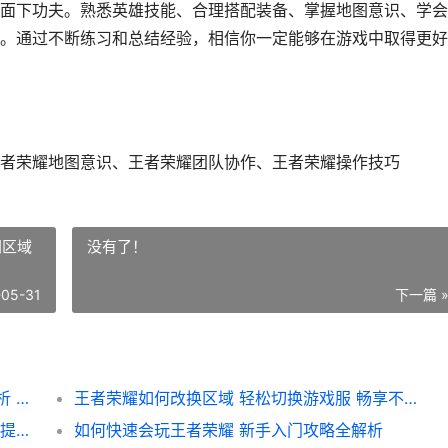
面下功夫。熟悉英雄技能、合理搭配装备、掌握地图意识、学会
。通过不断练习和总结经验，相信你一定能够在游戏中取得更好
者荣耀地图意识、王者荣耀团队协作、王者荣耀操作技巧
同区域
没有了！
-05-31
下一篇 
王者荣耀如何打提升战力 实战攻略与技巧解析 助你轻松上分
王者荣耀如何改换区域 轻松切换游戏服 畅享不同区域精彩对决指南
王者荣耀如何打开新月攻略 解锁神秘新功能 提升游戏体验全解析
如何快速会玩王者荣耀 新手入门攻略全解析