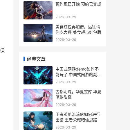
预约现已开始 预约已完成
2026-03-29
美食红包再加倍，远征请
你吃大餐 美食超市红包版
2026-03-29
保
经典文章
中国式网游demo如何不
能玩了 中国式网游的副本
天空之境在哪里
2026-03-29
古都明珠，华夏宝库 华夏
明珠陶瓷
2026-03-29
王者鸡爪流暗信如何进行
出装 王者荣耀暗信思路
2026-03-29