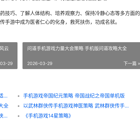
药技巧、了解人体结构、培养观察力、保持冷静心态等多方面的
传手游中成为医者仁心的化身，救死扶伤，功成名就。
风云
问道手机游戏力量大会策略 手机版问道攻略大全
-03-29
2026-03-29
下一篇 
如何选择适合自己的手机游戏策略 如何选择适合自己的茶
手机游戏帝国纪元策略 帝国战纪之帝国单机版
大全
以武林群侠传手机游戏神医策略 武林群侠传手机版(免费版)
《侠客风云传手机游戏洛阳策略详细流程》 侠客风云传手游视频
《手机游戏14星策略》