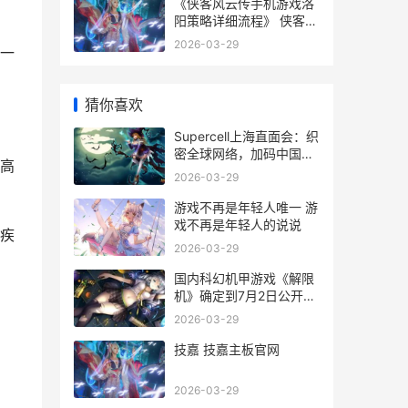
《侠客风云传手机游戏洛
阳策略详细流程》 侠客风
云传手游视频
2026-03-29
一
猜你喜欢
Supercell上海直面会：织
密全球网络，加码中国玩
高
家唯一尝试 supercell上
2026-03-29
海招聘
游戏不再是年轻人唯一 游
戏不再是年轻人的说说
疾
2026-03-29
国内科幻机甲游戏《解限
机》确定到7月2日公开测
试，登顶Steam国内游戏
2026-03-29
愿望单榜首 国内科幻机甲
游戏排名
技嘉 技嘉主板官网
2026-03-29