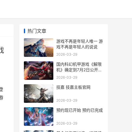
热门文章
游戏不再是年轻人唯一 游
戏不再是年轻人的说说
戏
2026-03-29
国内科幻机甲游戏《解限
机》确定到7月2日公开测
试，登顶Steam国内游戏
2026-03-29
愿望单榜首 国内科幻机甲
游戏排名
技嘉 技嘉主板官网
登
游
2026-03-29
预约现已开始 预约已完成
2026-03-29