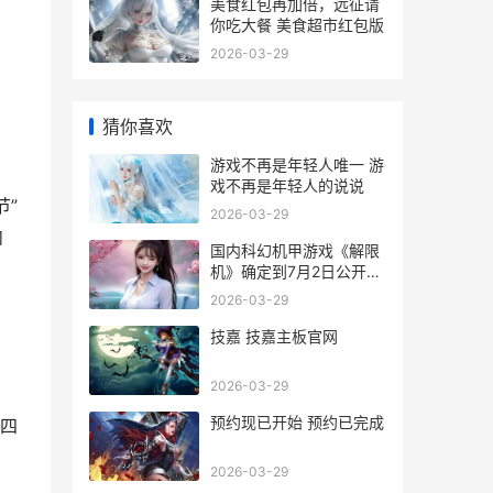
美食红包再加倍，远征请
你吃大餐 美食超市红包版
2026-03-29
猜你喜欢
游戏不再是年轻人唯一 游
戏不再是年轻人的说说
节”
2026-03-29
内
国内科幻机甲游戏《解限
机》确定到7月2日公开测
试，登顶Steam国内游戏
2026-03-29
愿望单榜首 国内科幻机甲
游戏排名
技嘉 技嘉主板官网
2026-03-29
预约现已开始 预约已完成
第四
2026-03-29