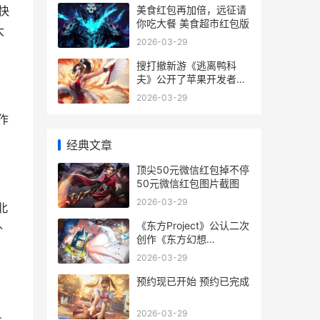
美食红包再加倍，远征请
快
你吃大餐 美食超市红包版
大
2026-03-29
搜打撤新游《逃离鸭科
夫》公开了苹果开发者大
会 逃salt
2026-03-29
作
经典文章
顶尖50元微信红包掉不停
50元微信红包图片截图
2026-03-29
北
《东方Project》公认二次
外
创作《东方幻想
ECLIPSE》7月23日正式
2026-03-29
上市 东方project手机版
预约现已开始 预约已完成
2026-03-29
斗