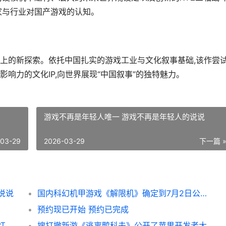
家与行业对国产游戏的认知。
上的新探索。依托中国扎实的游戏工业与文化叙事基础,该作尝
影响力的文化IP,向世界展现“中国叙事”的独特魅力。
游戏不再是年轻人唯一 游戏不再是年轻人的说说
-03-29
2026-03-29
下一篇 
说说
国内科幻机甲游戏《解限机》确定到7月2日公开测试，登顶Steam国内游戏愿望单榜首 国内科幻机甲游戏排名
预约现已开始 预约已完成
美食红包再加倍，远征请你吃大餐 美食超市红包版
搜打撤新游《逃离鸭科夫》公开了苹果开发者大会 逃salt