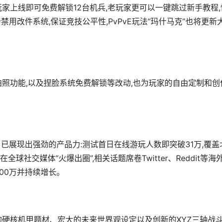
家上线即可免费解锁12台机兵,老玩家更可以一键跳过新手教程,
会禁用改件系统,保证竞技公平性,PvPvE玩法“玛什马克”也将更新
拍照功能,以及捏脸系统免费解锁等改动,也为玩家的自由定制和创
机》已展现出强劲的产品力:测试首日在线游玩人数即突破31万,覆盖
社交媒体“火爆出圈”,相关话题席卷Twitter、Reddit等海
00万并持续增长。
的硬核机甲题材、宏大的未来世界观设定以及创新的XYZ三轴战