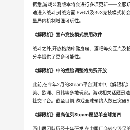
据悉,游戏公测版本将会进行多项更新——全服玩
速进入战斗;对战方面,6v6以及3v3竞技模式将
量局内机制增强可玩性。
《解限机》宣布竞技模式禁用改件
战斗之外,开放格纳库健身房、酒吧等交互点及
分享提供了更多可能性。
《解限机》中的捏脸调整将免费开放
此前,在今年2月的Steam平台测试中,《解限
美、欧洲、日韩等多地玩家。游戏相关话题迅速在全球
社交平台。截至目前,游戏全球预约人数已突破5
《解限机》最高位列Steam愿望单全球第四
西山居团队历经十年研发,在中国厂商较少涉足