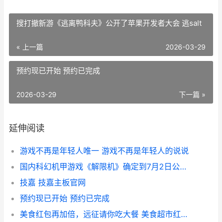
搜打撤新游《逃离鸭科夫》公开了苹果开发者大会 逃salt
« 上一篇
2026-03-29
预约现已开始 预约已完成
2026-03-29
下一篇 »
延伸阅读
游戏不再是年轻人唯一 游戏不再是年轻人的说说
国内科幻机甲游戏《解限机》确定到7月2日公开测试，登顶Steam国内游戏愿望单榜首 国内科幻机甲游戏排名
技嘉 技嘉主板官网
预约现已开始 预约已完成
美食红包再加倍，远征请你吃大餐 美食超市红包版