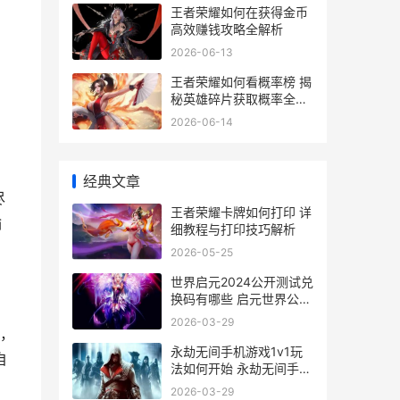
王者荣耀如何在获得金币
高效赚钱攻略全解析
2026-06-13
王者荣耀如何看概率榜 揭
秘英雄碎片获取概率全攻
略
2026-06-14
经典文章
尽
王者荣耀卡牌如何打印 详
输
细教程与打印技巧解析
2026-05-25
世界启元2024公开测试兑
换码有哪些 启元世界公司
有发展么
2026-03-29
，
永劫无间手机游戏1v1玩
自
法如何开始 永劫无间手机
游戏中心的账号如何迁移
2026-03-29