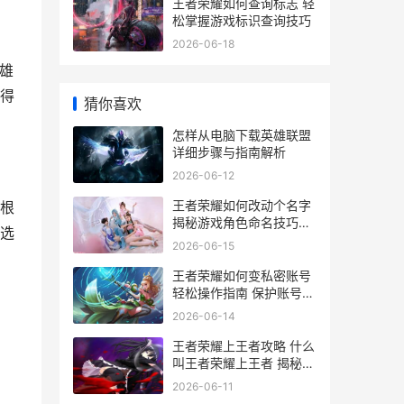
王者荣耀如何查询标志 轻
松掌握游戏标识查询技巧
2026-06-18
雄
得
猜你喜欢
怎样从电脑下载英雄联盟
详细步骤与指南解析
2026-06-12
王者荣耀如何改动个名字
根
揭秘游戏角色命名技巧与
选
策略
2026-06-15
王者荣耀如何变私密账号
轻松操作指南 保护账号安
全秘籍
2026-06-14
王者荣耀上王者攻略 什么
叫王者荣耀上王者 揭秘成
为高手的秘诀
2026-06-11