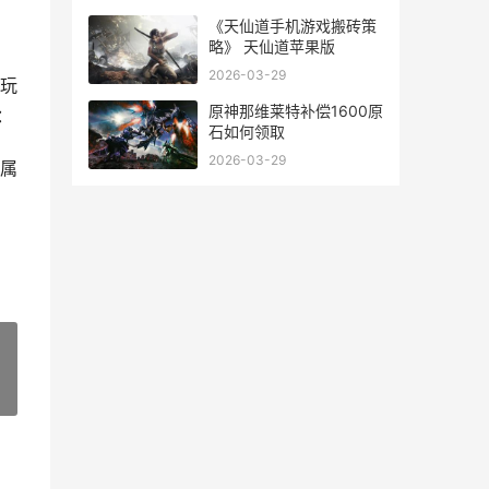
《天仙道手机游戏搬砖策
略》 天仙道苹果版
2026-03-29
玩
原神那维莱特补偿1600原
：
石如何领取
2026-03-29
属
»