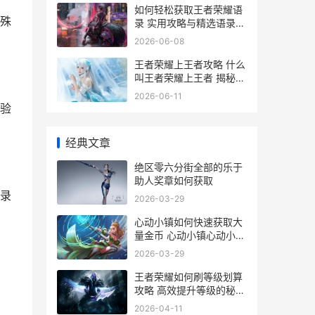
如何轻松获取王者荣耀语
殊
录 实用攻略与精选语录汇
编
2026-06-08
王者荣耀上王者攻略 什么
叫王者荣耀上王者 揭秘成
为高手的秘诀
2026-06-11
验
经典文章
绝区零六分街全部的乐于
助人奖章如何获取
录
2026-03-29
心动小镇如何快速获取大
量金币 心动小镇心动小镇
怎么玩
2026-03-29
王者荣耀如何刷等级划算
攻略 高效提升等级的秘诀
解析
2026-04-11