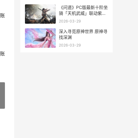
《问道》PC版最新十阶坐
骑「天机武威」联动紫禁
账
城，引领今夏文创新潮流
2026-03-29
问道pc端
深入寻觅原神世界 原神寻
找深渊
2026-03-29
账
»