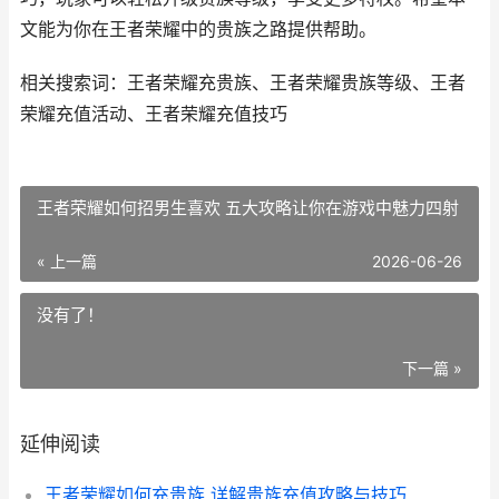
文能为你在王者荣耀中的贵族之路提供帮助。
相关搜索词：王者荣耀充贵族、王者荣耀贵族等级、王者
荣耀充值活动、王者荣耀充值技巧
王者荣耀如何招男生喜欢 五大攻略让你在游戏中魅力四射
« 上一篇
2026-06-26
没有了！
下一篇 »
延伸阅读
王者荣耀如何充贵族 详解贵族充值攻略与技巧