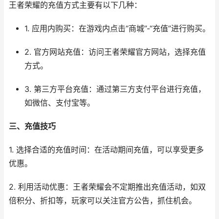
王者荣耀的充值方式主要有以下几种：
1. 应用内购买：在游戏内点击“商城”-“充值”进行购买。
2. 官方网站充值：访问王者荣耀官方网站，选择充值
方式。
3. 第三方平台充值：通过第三方支付平台进行充值，
如微信、支付宝等。
三、充值技巧
1. 选择合适的充值时间：在活动期间充值，可以享受更多
优惠。
2. 利用活动优惠：王者荣耀会不定期推出充值活动，如双
倍积分、折扣等，玩家可以关注官方公告，抓住机会。