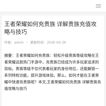
王者荣耀如何充贵族 详解贵族充值攻
略与技巧
作者：
admin
•
更新时间：2026-06-26
摘要：王者荣耀如何充贵族：轻松升级贵族等级攻略在王
者荣耀这款热门手游中，充贵族已经成为许多玩家追求的
目标。贵族等级不仅代表着玩家的身份地位，还能解锁一
系列特权功能，提升游戏体验。那么，如何才能在王者荣
耀中快速充贵族呢？本文,王者荣耀如何充贵族 详解贵族充
值攻略与技巧