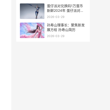
有卡都有哪两个相同点
蛋仔派对兑换码1万蛋币
新鲜2024年 蛋仔派对兑
换码10000蛋币
2026-03-29
孙寿山理事长：聚焦新发
展方给 孙寿山简历
2026-03-29