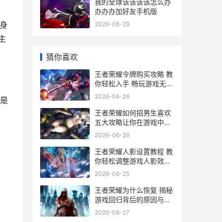
我的全球该该该该怎么办
办办办加好友手机版
身
2026-06-29
主
猜你喜欢
王者荣耀令牌购买攻略 教
你轻松入手 畅玩游戏无障
碍
2026-06-26
是
王者荣耀如何招男生喜欢
五大攻略让你在游戏中魅
力四射
2026-06-26
王者荣耀人影设置教程 教
你轻松调整游戏人影效果
提升视觉体验
2026-06-25
王者荣耀为什么恢复 揭秘
游戏回归背后的原因与影
响
2026-06-27