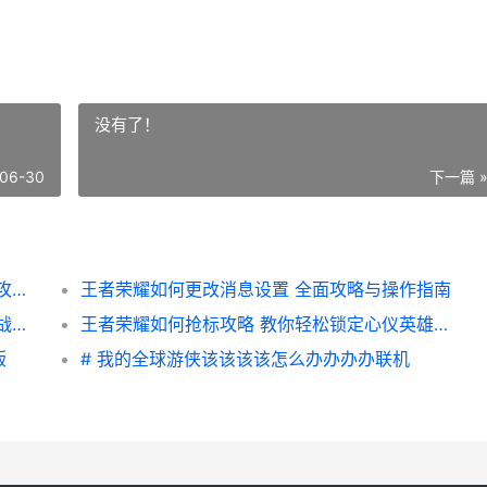
没有了！
06-30
下一篇 
王者荣耀如何训练强度 提升游戏技能的实战攻略解析
王者荣耀如何更改消息设置 全面攻略与操作指南
王者荣耀如何观战对方 全方位攻略助你成为战场观察家
王者荣耀如何抢标攻略 教你轻松锁定心仪英雄皮肤
版
# 我的全球游侠该该该该怎么办办办办联机