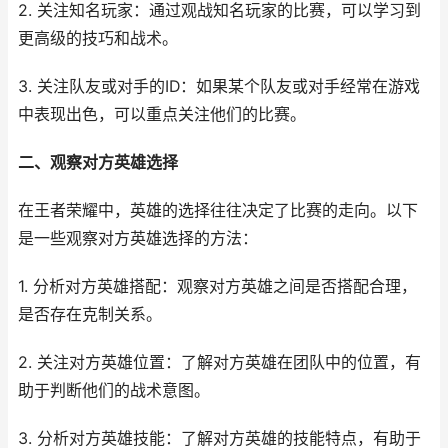
2. 关注知名玩家：通过观战知名玩家的比赛，可以学习到
更高级的技巧和战术。
3. 关注队友或对手的ID：如果某个队友或对手经常在游戏
中表现出色，可以重点关注他们的比赛。
二、观察对方英雄选择
在王者荣耀中，英雄的选择往往决定了比赛的走向。以下
是一些观察对方英雄选择的方法：
1. 分析对方英雄搭配：观察对方英雄之间是否搭配合理，
是否存在克制关系。
2. 关注对方英雄位置：了解对方英雄在团队中的位置，有
助于判断他们的战术意图。
3. 分析对方英雄技能：了解对方英雄的技能特点，有助于