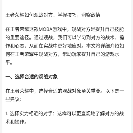
王者荣耀如何观战对方：掌握技巧，洞察敌情
在王者荣耀这款MOBA游戏中，观战对方是提升自己技能
的重要途径。通过观战，我们可以学习到对方的战术、操
作和心态，从而在实战中更好地应对。本文将详细介绍如
何在王者荣耀中观战对方，帮助玩家提升自己的游戏水
平。
一、选择合适的观战对象
在王者荣耀中，选择合适的观战对象至关重要。以下是一
些建议：
1. 选择实力相近的对手：这样可以更直观地了解对方的战
术和操作。