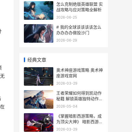
怎么克制绝版英雄联盟 实
战攻略与应对策略全解析
2026-06-25
# 我的全球该该该该怎么
计
办办办办做投沙门
2026-06-29
经典文章
项
奥术神座游戏策略 奥术神
座游戏官网
无
2026-03-29
王者荣耀如何得到凯动作
略
秘籍 解锁英雄独特动作技
巧全攻略
在
2026-05-04
《掌握暗影西游策略，成
为顶尖大神》 暗影西游攻
略
2026-03-29