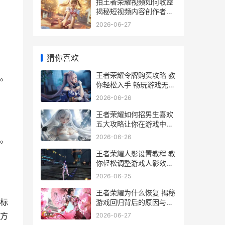
拍王者荣耀视频如何收益
揭秘短视频内容创作者的
。
赚钱之道
2026-06-27
猜你喜欢
王者荣耀令牌购买攻略 教
。
你轻松入手 畅玩游戏无障
碍
2026-06-26
王者荣耀如何招男生喜欢
五大攻略让你在游戏中魅
力四射
2026-06-26
。
王者荣耀人影设置教程 教
你轻松调整游戏人影效果
提升视觉体验
2026-06-25
王者荣耀为什么恢复 揭秘
标
游戏回归背后的原因与影
响
方
2026-06-27