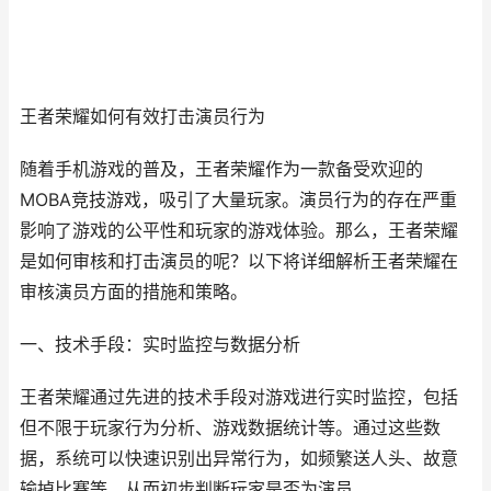
王者荣耀如何有效打击演员行为
随着手机游戏的普及，王者荣耀作为一款备受欢迎的
MOBA竞技游戏，吸引了大量玩家。演员行为的存在严重
影响了游戏的公平性和玩家的游戏体验。那么，王者荣耀
是如何审核和打击演员的呢？以下将详细解析王者荣耀在
审核演员方面的措施和策略。
一、技术手段：实时监控与数据分析
王者荣耀通过先进的技术手段对游戏进行实时监控，包括
但不限于玩家行为分析、游戏数据统计等。通过这些数
据，系统可以快速识别出异常行为，如频繁送人头、故意
输掉比赛等，从而初步判断玩家是否为演员。