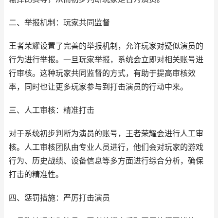
二、举报机制：玩家共同监督
王者荣耀设置了完善的举报机制，允许玩家对疑似演员的
行为进行举报。一旦玩家举报，系统会立即对相关账号进
行审核。这种玩家共同监督的方式，有助于提高审核效
率，同时也让更多玩家参与到打击演员的行动中来。
三、人工审核：精准打击
对于系统初步判断为演员的账号，王者荣耀会进行人工审
核。人工审核团队由专业人员进行，他们会对玩家的游戏
行为、历史战绩、设备信息等多方面进行综合分析，确保
打击的精准性。
四、惩罚措施：严厉打击演员