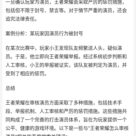
一旦确认玩家为演员，王者荣耀会采取严厉的惩罚措施，
包括但不限于封号、禁言等。对于情节严重的演员，还会
追究法律责任。
案例分析：某玩家因演员行为被封号
在某次比赛中，玩家小王发现队友频繁送人头，疑似演
员。于是，他立即向王者荣耀举报。经过系统初步判断和
人工审核，小王的举报被证实，该队友被判定为演员，并
受到了相应的惩罚。
总结
王者荣耀在审核演员方面采取了多种措施，包括技术手
段、举报机制、人工审核和严厉的惩罚措施。这些措施共
同构成了一个完善的打击演员体系，旨在为玩家提供一个
公平、健康的游戏环境。以下是一些与“王者荣耀怎么审核