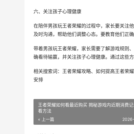
六、关注孩子心理健康
在陪伴男孩玩王者荣耀的过程中，家长要关注他
及时沟通，帮助他们调整心态。要教育他们正确
带着男孩玩王者荣耀，家长需要了解游戏规则、
确看待输赢，并关注孩子心理健康。通过这些方
相关搜索词：王者荣耀攻略、如何提高王者荣耀
安排
王者荣耀如何看最近购买 揭秘游戏内近期消费记
看方法
« 上一篇
2026