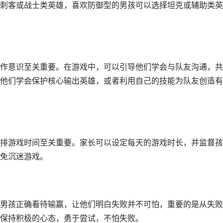
刺客或战士类英雄，喜欢防御型的男孩可以选择坦克或辅助类英
作意识至关重要。在游戏中，可以引导他们学会与队友沟通，共
他们学会保护核心输出英雄，或者利用自己的技能为队友创造有
排游戏时间至关重要。家长可以设定每天的游戏时长，并监督孩
免沉迷游戏。
男孩正确看待输赢，让他们明白失败并不可怕，重要的是从失败
保持积极的心态，勇于尝试，不怕失败。