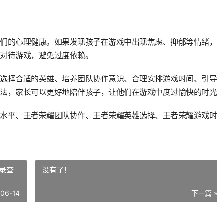
们的心理健康。如果发现孩子在游戏中出现焦虑、抑郁等情绪，
对待游戏，避免过度依赖。
选择合适的英雄、培养团队协作意识、合理安排游戏时间、引导
法，家长可以更好地陪伴孩子，让他们在游戏中度过愉快的时光
水平、王者荣耀团队协作、王者荣耀英雄选择、王者荣耀游戏时
录查
没有了！
-06-14
下一篇 