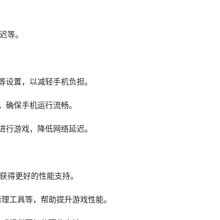
延迟等。
效等设置，以减轻手机负担。
存，确保手机运行流畅。
域进行游戏，降低网络延迟。
以获得更好的性能支持。
清理工具等，帮助提升游戏性能。