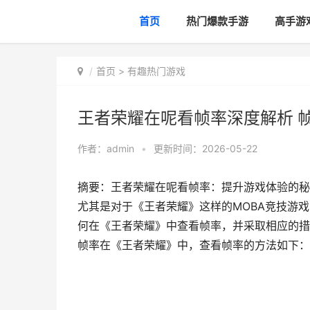
首页
热门爆款手游
高手游
首页
>
有趣热门游戏
王者荣耀在呢看帧率深度解析 
作者：
admin
•
更新时间：2026-05-22
摘要：王者荣耀在呢看帧率：提升游戏体验的秘
尤其是对于《王者荣耀》这样的MOBA竞技游
何在《王者荣耀》中查看帧率，并采取相应的措
帧率在《王者荣耀》中，查看帧率的方法如下：1