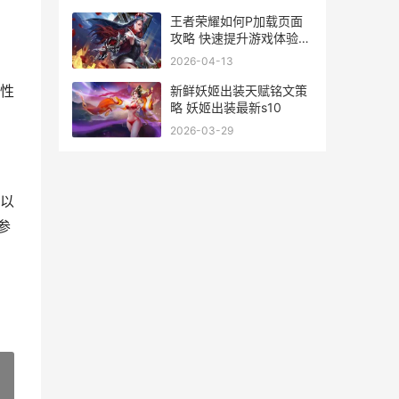
王者荣耀如何P加载页面
攻略 快速提升游戏体验的
秘诀解析
2026-04-13
性
新鲜妖姬出装天赋铭文策
略 妖姬出装最新s10
2026-03-29
以
参