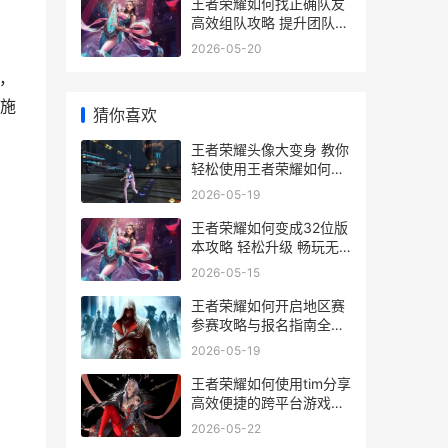
王者荣耀如何找正确队友
高效组队攻略 提升团队战
斗力
2026-05-20
，
施
猜你喜欢
王者荣耀头像大变身 教你
轻松使用王者荣耀如何改
头像软件 打造个性形象指
2026-05-19
南
王者荣耀如何变成32位版
本攻略 轻松升级 畅玩无
阻
2026-05-15
王者荣耀如何开启地区赛
参赛攻略与报名指南全解
析
2026-05-19
王者荣耀如何使用tim分享
高效便捷的跨平台游戏分
享攻略
2026-05-22