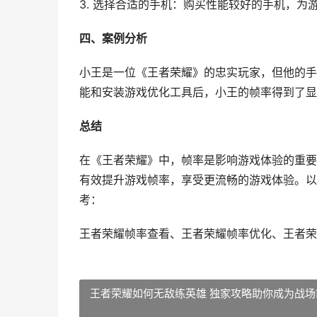
3. 选择合适的手机：购买性能较好的手机，为
四、案例分析
小王是一位《王者荣耀》的忠实玩家，但他的手
能和安装游戏优化工具后，小王的帧率得到了显
总结
在《王者荣耀》中，帧率是影响游戏体验的重要
有效提升游戏帧率，享受更流畅的游戏体验。以
考：
王者荣耀帧率查看、王者荣耀帧率优化、王者荣
王者荣耀如何无敌练英雄 独家攻略助你成为战场