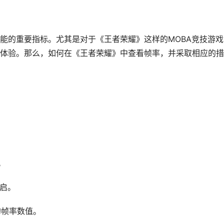
能的重要指标。尤其是对于《王者荣耀》这样的MOBA竞技游戏
体验。那么，如何在《王者荣耀》中查看帧率，并采取相应的措
。
开启。
的帧率数值。