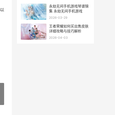
永劫无间手机游戏琴谱锦
以
集 永劫无间手机游戏
2026-03-29
王者荣耀如何买出售皮肤
详细攻略与技巧解析
2026-04-03
»