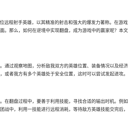
一位远程射手英雄，以其精准的射击和强大的爆发力著称。在游戏
面。那么，如何在逆境中实现翻盘，成为游戏中的赢家呢？本文
。通过观察地图，分析敌我双方的英雄位置、装备情况以及经济
，或者我方有多个英雄处于安全位置，这时可以尝试发起进攻。
。在翻盘过程中，要善于利用技能，寻找合适的输出时机。例如
团战中，利用一技能进行远程消耗，等待敌方英雄技能交完后，