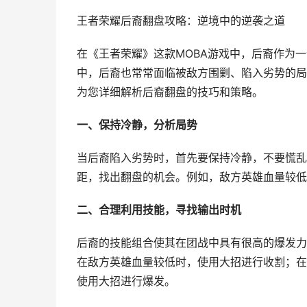
王者荣耀后裔翻盘攻略：逆境中的逆袭之道
在《王者荣耀》这款MOBA游戏中，后裔作为
中，后裔也常常面临被敌方围剿、陷入劣势的局
为您详细解析后裔翻盘的技巧和策略。
一、保持冷静，分析局势
当后裔陷入劣势时，首先要保持冷静，不要慌乱
距，找出翻盘的机会。例如，敌方英雄血量较低
二、合理利用技能，寻找输出时机
后裔的技能组合使其在团战中具有很高的爆发力
在敌方英雄血量较低时，使用大招进行收割；在
使用大招进行爆发。