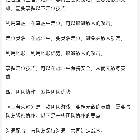
雄，需要掌握以下走位技巧：
利用草丛：在草丛中走位，可以躲避敌人的攻击。
走位灵活：在战斗中，要灵活走位，避免被敌人锁定。
利用地形：利用地形优势，躲避敌人的攻击。
掌握走位技巧，可以在战斗中保持安全，从而无敌练英
雄。
四、团队协作，发挥团队优势
《王者荣耀》是一款团队游戏，要想无敌练英雄，需要与
队友紧密协作。以下是一些团队协作的要点：
沟通配合：与队友保持沟通，共同制定战术。