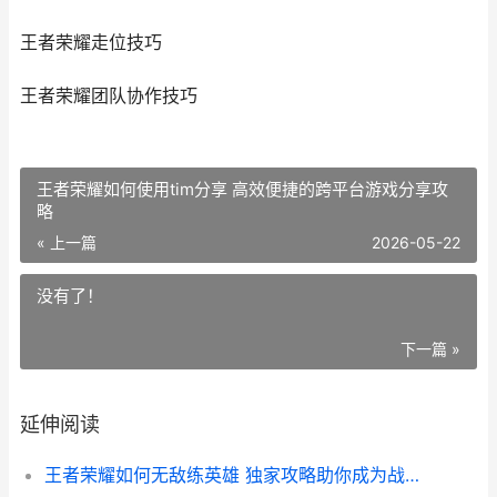
王者荣耀走位技巧
王者荣耀团队协作技巧
王者荣耀如何使用tim分享 高效便捷的跨平台游戏分享攻
略
« 上一篇
2026-05-22
没有了！
下一篇 »
延伸阅读
王者荣耀如何无敌练英雄 独家攻略助你成为战场霸主