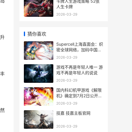
岛
卡牌人生游戏策略 52张
人生卡牌
2026-03-29
猜你喜欢
升
Supercell上海直面会：织
密全球网络，加码中国玩
家唯一尝试 supercell上
2026-03-29
海招聘
游戏不再是年轻人唯一 游
戏不再是年轻人的说说
丰
2026-03-29
国内科幻机甲游戏《解限
机》确定到7月2日公开测
试，登顶Steam国内游戏
2026-03-29
愿望单榜首 国内科幻机甲
然
游戏排名
技嘉 技嘉主板官网
2026-03-29