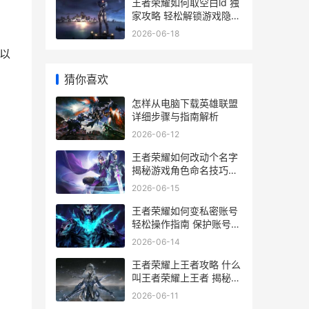
王者荣耀如何取空白ld 独
家攻略 轻松解锁游戏隐藏
功能
2026-06-18
以
猜你喜欢
怎样从电脑下载英雄联盟
详细步骤与指南解析
2026-06-12
王者荣耀如何改动个名字
揭秘游戏角色命名技巧与
策略
2026-06-15
王者荣耀如何变私密账号
轻松操作指南 保护账号安
全秘籍
2026-06-14
王者荣耀上王者攻略 什么
叫王者荣耀上王者 揭秘成
为高手的秘诀
2026-06-11