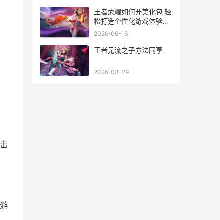
王者荣耀如何开美化包 轻
松打造个性化游戏体验攻
略
2026-06-16
王者元流之子方法同享
2026-03-29
击
游