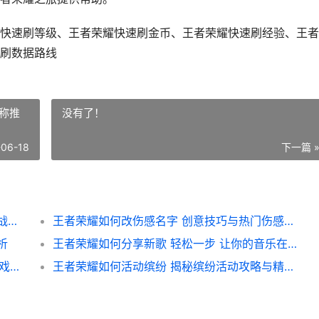
快速刷等级、王者荣耀快速刷金币、王者荣耀快速刷经验、王者
刷数据路线
称推
没有了！
-06-18
下一篇 
王者荣耀如何快速刷数据攻略 高效提升游戏战绩技巧揭秘
王者荣耀如何改伤感名字 创意技巧与热门伤感昵称推荐
析
王者荣耀如何分享新歌 轻松一步 让你的音乐在游戏中传唱
王者荣耀如何取空白ld 独家攻略 轻松解锁游戏隐藏功能
王者荣耀如何活动缤纷 揭秘缤纷活动攻略与精彩玩法