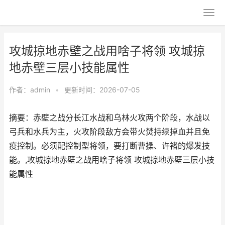
攻城掠地赤壁之战用啥子将领 攻城掠
地赤壁三层小技能属性
作者：
admin
•
更新时间：2026-07-05
摘要：赤壁之战分长江水战和乌林火攻两个阶段，水战以
弓兵和水兵为主，火攻阶段敌方会带火焚持续掉血并且免
疫控制。必须配控制型将领，要打断曹操、许褚的爆发技
能。,攻城掠地赤壁之战用啥子将领 攻城掠地赤壁三层小技
能属性