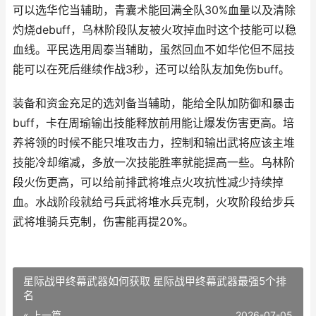
可以选华佗当辅助，青囊术能回满全队30%血量以及清除
灼烧debuff，乌林阶段队友被火攻掉血时这个技能可以稳
血线。平民选用周泰当辅助，虽然回血不如华佗但不屈技
能可以在死后继续作战3秒，还可以给队友加免伤buff。
装备和资金充足的选刘备当辅助，能给全队加防御和暴击
buff，卡在周瑜输出技能释放前用能让爆发伤害更高。培
养将领的时候不能只堆攻击力，控制和输出武将应该主堆
技能冷却缩减，多放一次技能胜率就能提高一些。乌林阶
段火伤更高，可以给前排武将堆点火攻抗性减少持续掉
血。水战阶段就给弓兵武将堆水兵克制，火攻阶段给步兵
武将堆骑兵克制，伤害能再提20%。
星际战甲终幕武器如何获取 星际战甲终幕武器最强5个排
名
« 上一篇
2026-07-05