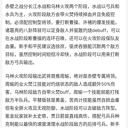
赤壁之战分长江水战和乌林火攻两个阶段，水战以弓兵和
水兵为主，火攻阶段敌方会带火焚持续掉血并且免疫控
制。必须配控制型将领，要打断曹操、许褚的爆发技能。
诸葛亮的八卦阵就可以定身敌人并驱散灼烧debuff，可以
在水战阶段断曹操的连环召唤，还可以在火攻阶段保队友
血量。新手和平民建议选徐庶，驱虎吞狼能沉默两个敌方
目标，虽然控制时间短但冷却快，水战阶段可以用来打断
敌方弓兵输出。
乌林火攻阶段输出武将首推周瑜，绝对是赤壁专属将领。
周瑜的业火焚江技能对灼烧状态的敌人造成额外50%伤
害，乌林阶段敌方自带火焚buff，周瑜一个技能就能打残
敌方半队兵。平替版就是黄盖，苦肉计技能虽然自损血量
但有全屏火攻且无视防御，水战阶段可以去破敌方阵型。
氪金玩家就补太史慈，贯日箭是直线高伤，搭配弓兵兵种
克制能以最快的速度清理水战阶段敌方的后排弓兵。新手