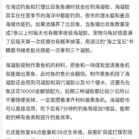
在海边钓鱼和打理比目鱼鱼塘时就会捡到海凝胶，海凝胶
其实在任意季节的海洋中都能钓到，夜市的潜水艇和姜岛
海域也能钓。如果池塘养了比目鱼，当鱼塘比目鱼数量变
成7条以上时每天也有概率收获海凝胶。宠物乌龟好感度满
了后每天第一次抚摸也有概率掉落，用读过的“海之宝石”书
籍跟书摊老板兑换能一次拿到三个凝胶。
海凝胶是制作熏鱼机的材料，把鱼和一块煤炭放进熏鱼机
就能做出熏鱼，此时鱼的售价会翻倍。制作熏鱼机除了海
凝胶还会用到河凝胶和洞穴凝胶以及10个硬木，还要先在
鱼店花10000金解锁配方。前期三种凝胶都比较少见所以
不要随便卖掉，一定是攒着凑齐材料做熏鱼机。海凝胶也
可以直接适用，吃下后有7分钟的钓鱼等级加1增益，能帮
助钓稀有鱼类和提升钓鱼效率。
它还能恢复88点能量和39点生命值，探索矿洞或打理农场