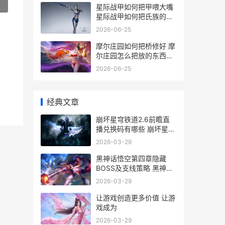
»
星际战甲如何把甲喂大嘴
星际战甲如何把氏族的人
提升职位
2026-06-25
摩尔庄园如何把桥修好 摩
尔庄园怎么把放的东西收
起来
2026-06-25
经典文章
崩坏星穹铁道2.6前瞻直
播兑换码有哪些 崩坏星穹
铁道2.6版本主线剧情合
2026-03-29
集
黑神话悟空第四章隐藏
BOSS及支线策略 黑神话
悟空第四章盘丝洞地图
2026-03-29
让游戏创造更多价值 让游
戏成为
2026-03-29