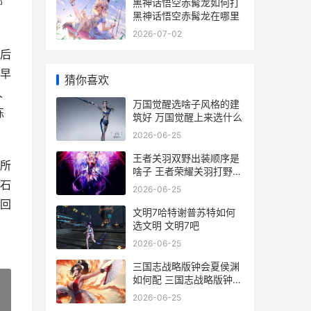
掷
黑神话悟空赤髯龙如何打
黑神话悟空赤髯龙在哪里
2026-07-02
后
早
猜你喜欢
人
万国觉醒选啥子风格的建
练
筑好 万国觉醒上来选什么
2026-06-25
王者关羽双野出装顺序是
所
啥子 王者荣耀关羽打野最
石
强出装
2026-06-25
回
文明7哈特谢普苏特如何
选文明 文明7吧
2026-06-25
三国志战略版钟会夏侯渊
如何配 三国志战略版钟会
t0阵容
2026-06-25