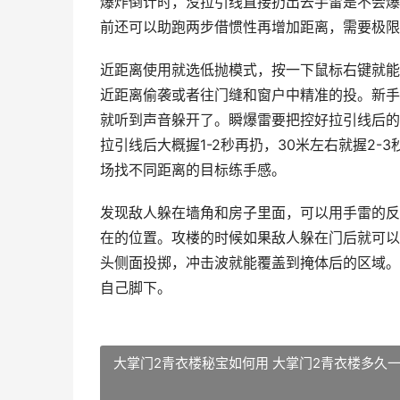
爆炸倒计时，没拉引线直接扔出去手雷是不会爆
前还可以助跑两步借惯性再增加距离，需要极限
近距离使用就选低抛模式，按一下鼠标右键就能
近距离偷袭或者往门缝和窗户中精准的投。新手
就听到声音躲开了。瞬爆雷要把控好拉引线后的
拉引线后大概握1-2秒再扔，30米左右就握2
场找不同距离的目标练手感。
发现敌人躲在墙角和房子里面，可以用手雷的反
在的位置。攻楼的时候如果敌人躲在门后就可以
头侧面投掷，冲击波就能覆盖到掩体后的区域。
自己脚下。
大掌门2青衣楼秘宝如何用 大掌门2青衣楼多久