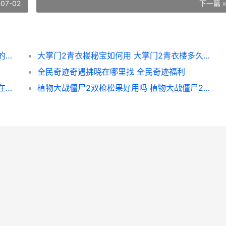
-07-02
下一篇 
绝地求生如何丢雷 绝地求生怎么丢一定数量的东西
大掌门2青衣楼秘宝如何用 大掌门2青衣楼多久一次
全民奇迹奇遇拂晓在哪里找 全民奇迹福利
黑神话悟空赤髯龙如何打 黑神话悟空赤髯龙在哪里
植物大战僵尸2双枪松果好用吗 植物大战僵尸2下载