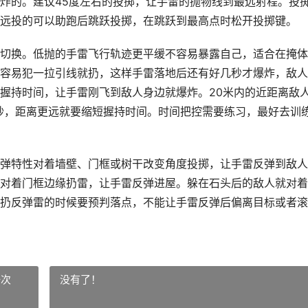
炸的。建议45度左右的投掷，让手雷的抛物线到最远射程。投
远投的可以助跑后跳跃投掷，在跳跃到最高点时松开投掷键。
切换。低抛的手雷飞行轨迹更平缓不容易暴露自己，适合在掩体
容易犯一拉引线就扔，这样手雷落地后还有好几秒才爆炸，敌人
握持时间，让手雷刚飞到敌人身边就爆炸。20米内的近距离敌
-3秒，距离更远就要缩短握持时间。时间把控需要练习，最好去训
弹特性对着墙壁、门框或树干改变角度投掷，让手雷反弹到敌人
对着门框边缘扔雷，让手雷反弹进屋。躲在石头后的敌人就对着
扔反弹雷的时候要预判落点，不能让手雷反弹后偏离目标或者滚
一次
没有了！