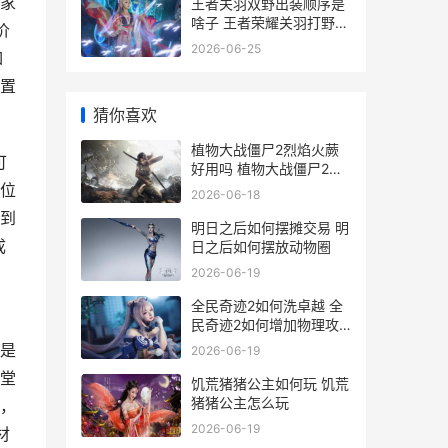
家
王者关羽双野出装顺序是
啥子 王者荣耀关羽打野最
价
强出装
2026-06-25
如
置
猜你喜欢
植物大战僵尸2烈焰火蕨
可
好用吗 植物大战僵尸2中
文无限钻石
位
2026-06-18
到
明日之后如何摆摊交易 明
成
日之后如何摆放动物圈
2026-06-19
全民奇迹2如何洗卓越 全
，
民奇迹2如何增加物理攻
击力
是
2026-06-19
堂
饥荒猪猪公主如何玩 饥荒
猪猪公主怎么玩
，
2026-06-19
材