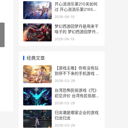
开心消消乐第210关如何
过 开心消消乐第2165关
四星
2026-06-19
梦幻西游回梦丹是用来干
啥子的 梦幻西游回梦丹在
哪领取
2026-06-19
»
经典文章
【游戏主推】你有没有玩
到停不下来的手机游戏 热
门游戏小说
2026-03-29
台湾恐怖民俗游戏《咒》
初见评价 台湾有民俗部分
的恐怖片
2026-03-29
归龙潮是哪家企业的游戏
归龙归龙
2026-03-29