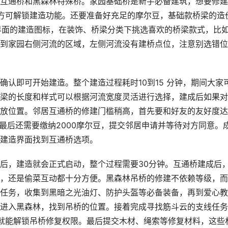
互通桥和黑森林特殊桥。家园基础桥是新手必备建筑，想要修建
方可解锁建造功能。还要准备好充足的摩尔豆，基础款桥梁的造
主界面的建造图标，在装饰、桥梁分类下挑选喜欢的桥梁款式，比
到家园右侧河流的区域，左侧河流没有建桥点位，注意别选错位
认即可开始建造。整个建造过程耗时10到15 分钟，期间大家
梁的长度和样式可以根据河流宽度灵活进行选择，建成后如果对
放位置。邻居互通桥的修建门槛稍高，首先要和好友的友好度达
最后还需要缴纳2000摩尔豆，提交邻居申请并等待对方同意。
建造界面找到互通桥选项。
后，建造就会正式启动，整个过程需要30分钟。互通桥建成后
，还是偷菜互动都十分方便。黑森林吊桥的修建不依赖等级，而
任务，收集到黑暗之光油灯、防护头盔等必备装备，再到爱心教
进入黑森林，找到吊桥的位置。接着完成寻找筋斗云的支线任务
就能解锁吊桥修复权限。最后提交木材、绳索等修复材料，这些