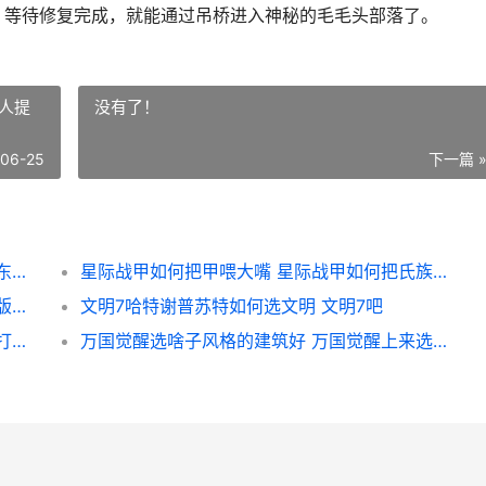
。等待修复完成，就能通过吊桥进入神秘的毛毛头部落了。
人提
没有了！
-06-25
下一篇 
摩尔庄园如何把桥修好 摩尔庄园怎么把放的东西收起来
星际战甲如何把甲喂大嘴 星际战甲如何把氏族的人提升职位
三国志战略版钟会夏侯渊如何配 三国志战略版钟会t0阵容
文明7哈特谢普苏特如何选文明 文明7吧
王者关羽双野出装顺序是啥子 王者荣耀关羽打野最强出装
万国觉醒选啥子风格的建筑好 万国觉醒上来选什么