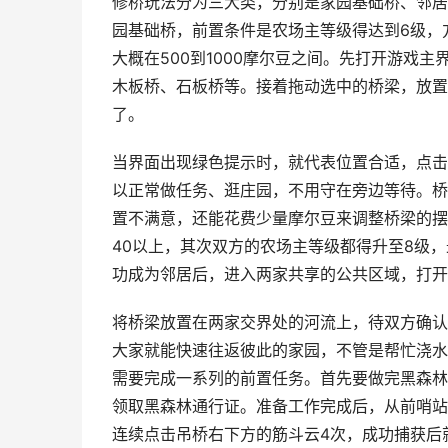
修桥玩法分为三大类，分别是家园基础桥、邻居
园基础桥，前置条件是农场主等级得达到6级，
大概在500到1000摩尔豆之间。先打开游戏
木板桥、石板桥等。接着拖动选中的桥梁，放置
了。
当界面出现绿色提示时，就代表位置合适，点击确
以正常做任务、逛庄园，不用守在旁边等待。桥
置不满意，还能花费少量摩尔豆来调整桥梁的摆
40以上，其次双方的农场主等级都得升至8级，
功成为邻居后，进入两家共享的公共区域，打开
将桥梁放置在两家交界处的河流上，待双方确认
大家就能快速往返彼此的家园，不管是帮忙浇水
需要完成一系列的前置任务。首先要做完黑森林
领取黑森林通行证。准备工作完成后，从前哨站
连续点击吊桥右下方的筋斗云4次，成功捕获后