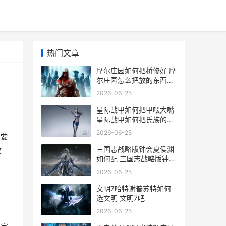
热门文章
摩尔庄园如何把桥修好 摩
尔庄园怎么把放的东西收
起来
2026-06-25
星际战甲如何把甲喂大嘴
星际战甲如何把氏族的人
提升职位
2026-06-25
要
三国志战略版钟会夏侯渊
收
如何配 三国志战略版钟会
t0阵容
2026-06-25
文明7哈特谢普苏特如何
选文明 文明7吧
2026-06-25