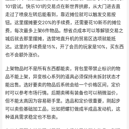
101尝试。快乐101的交易点在新世界拱廊，从大门进去直
走过了喷泉左转后能看到，靠近摊位就可以触发交易按
钮。这里摆摊要交20%的手续费，还需要花10新币的摊位
费，每次最多上架6件物品。想省点成本可以等解锁交易之
城后就去那里摆摊，选营地直升机的贸易区选项就能抵
达。这里的手续费是15%，开了会员的玩家是10%，买东西
也不会额外涨价。
上架物品时不是所有东西都能卖，背包里带禁止标识的物
品不能上架，异变核心系列的道具必须保持未拆封状态才
能出售。选好要卖的物品后系统会给一个价格区间，定价
时可以参考市场行情。后期卖稀有装备也可以稍微溢价，
但不能太高因为容易砸手里。选品和定价很重要，刚起步
可以卖些基础加工品，比如把螺钉做成半成品发动机，这
种道具需求稳定也不愁卖。