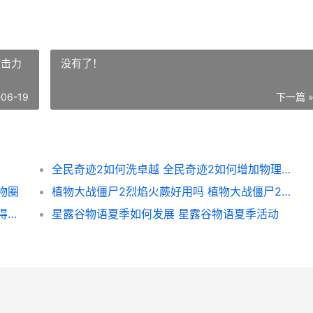
攻击力
没有了！
-06-19
下一篇 
全民奇迹2如何洗卓越 全民奇迹2如何增加物理攻击力
物圈
植物大战僵尸2烈焰火蕨好用吗 植物大战僵尸2中文无限钻石
我的世界下界如何生存 我的世界下界如何获得沙烁
星露谷物语夏季如何发展 星露谷物语夏季活动