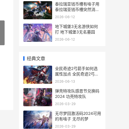
泰拉瑞亚钱币槽有啥子用
泰拉瑞亚钱币槽突然消失
了
2026-06-12
地下城堡3无名游侠如何
打 地下城堡3无名墓园
2026-06-12
»
经典文章
全民奇迹2弓箭手如何选
属性加点 全民奇迹2弓箭
手转职哪个好
2026-06-13
弹壳特攻队感恩节兑换码
2024 功壳特攻队
2026-03-29
无尽梦回激活码2024可用
的有啥子 无尽的梦
2026-03-29