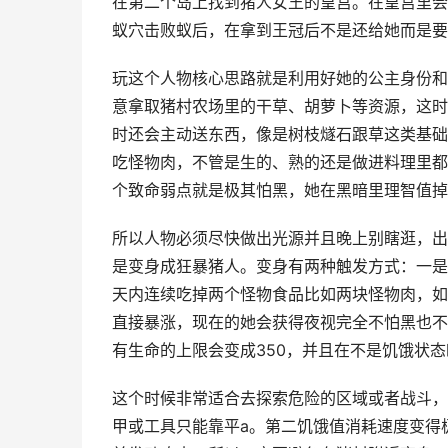
在第二个岛上找到猪人女王的皇宫。在皇宫里会
蚁穴击败蚁后，在拿到王冠后不是还给她而是要
玩这个人物核心思路就是利用好她的公主身份和
意拿取猪村农场里的干草、胡萝卜等资源，这时
时还会主动送东西，像是树枝燧石跟草这类基础
吃怪物肉，不管是生的、熟的还是做进料理里都
个致命弱点就是极其怕黑，她在黑暗里理智值掉
所以人物必须尽快做出光源并且晚上别瞎逛，出
是变身成狂暴猪人。变身有两种触发方式：一是
天内连续吃掉两个怪物食品比如两块怪物肉，如
直接暴涨，现在的她会获得夜视完全不怕黑也不
有生命的上限会变成350，并且在不是饥饿状
这个时候非常适合去探索危险的区域或者战斗，
甲或工具只能靠平a。第二饥饿值消耗速度变得