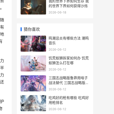
去
我的世界下界如何生存 我
的世界下界如何获得沙烁
。
2026-06-18
随
有
猜你喜欢
地
鸣潮忌炎有哪些方法 潮鸣
有
音乐
2026-06-12
饥荒蚁狮拆家如何办 饥荒
力
蚁狮怎么打在哪
半
2026-06-12
力
三国志战略版鲁莽用啥子
还
战法替代 三国志战略版鲁
肃怎么把技能给主将
2026-06-12
吃鸡好的枪有哪些 吃鸡好
护
用枪排名
物
2026-06-12