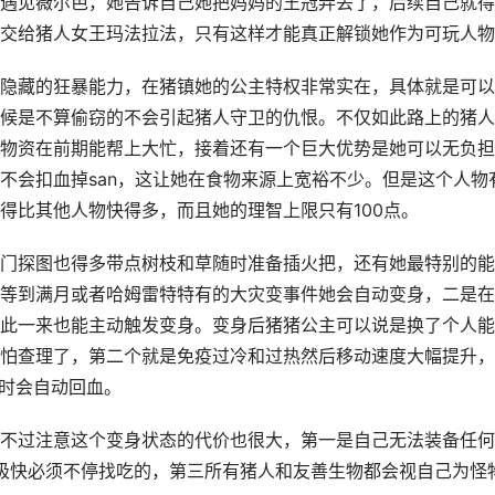
遇见薇尔芭，她告诉自己她把妈妈的王冠弄丢了，后续自己就得
交给猪人女王玛法拉法，只有这样才能真正解锁她作为可玩人物
隐藏的狂暴能力，在猪镇她的公主特权非常实在，具体就是可以
候是不算偷窃的不会引起猪人守卫的仇恨。不仅如此路上的猪人
物资在前期能帮上大忙，接着还有一个巨大优势是她可以无负担
不会扣血掉san，这让她在食物来源上宽裕不少。但是这个人物
得比其他人物快得多，而且她的理智上限只有100点。
门探图也得多带点树枝和草随时准备插火把，还有她最特别的能
等到满月或者哈姆雷特特有的大灾变事件她会自动变身，二是在
此一来也能主动触发变身。变身后猪猪公主可以说是换了个人能
怕查理了，第二个就是免疫过冷和过热然后移动速度大幅提升，
态时会自动回血。
不过注意这个变身状态的代价也很大，第一是自己无法装备任何
极快必须不停找吃的，第三所有猪人和友善生物都会视自己为怪