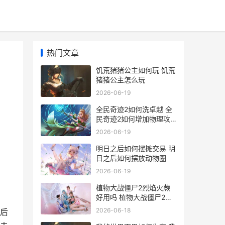
热门文章
饥荒猪猪公主如何玩 饥荒
猪猪公主怎么玩
2026-06-19
全民奇迹2如何洗卓越 全
民奇迹2如何增加物理攻
击力
2026-06-19
明日之后如何摆摊交易 明
日之后如何摆放动物圈
2026-06-19
植物大战僵尸2烈焰火蕨
好用吗 植物大战僵尸2中
文无限钻石
2026-06-18
后