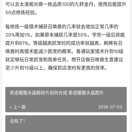
可以去太清阁兑换一枚品质100的九转金丹，使用后能提升
50点修炼经验。
每修炼一级猎术捕获召唤兽的几率就会增加正常几率的
20%再加1%，如果原本捕获几率是50%，学完一级后就能
提升到61%。等级越高抓宠时的成功率就越高，刷稀有召
唤兽时高猎术能减少跑宠的概率。普通玩家猎术升到10级
就足够玩日常抓宠和简单任务，想开店做召唤兽生意建议
至少升到15级以上，确保抓店宠时有更高的效率。
奇迹暖暖水晶鞋碎片如何合成 奇迹暖暖水晶图片
« 上一篇
2026-07-03
没有了！