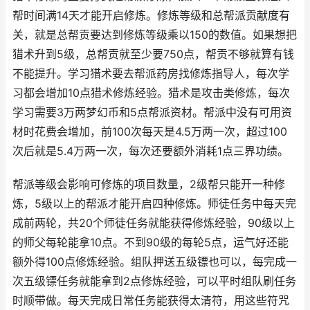
帮时间满14天才能开启修炼。修炼等级和总帮派贡献度有
关，就是总帮贡要达到修炼等级乘以150的数值。如果想把
猎术升到5级，总帮贡就至少要750点，帮贡不够就算有钱
不能提升。学习猎术要去帮派药房找修炼指导人，每次学
习都会增加10点猎术修炼经验。猎术是攻击类修炼，每次
学习需要3万两梦幻币和5点帮派资材。帮派中没有可用资
材时花费会增加，前100次每天是4.5万两一次，超过100
次后就是5.4万两一次，每次还要额外消耗1点三界功绩。
帮派等级会影响可修炼的项目数量，2级帮只能开一种修
炼，5级以上的帮派才能开启四种修炼。师徒任务中每天完
成前两轮，共20个师徒任务就能获得修炼经验，90级以上
的师父每轮能拿10点。不到90级的每轮5点，运气好还能
额外得100点修炼经验。组队押送五级镖也可以，每完成一
次五级镖任务就能拿到2点修炼经验，可以平时组队刷任务
时顺带做。每天完成日常任务能获得太清符，用这些符咒