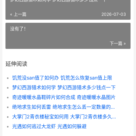
« 上一篇
2026-07-03
没有了！
下一篇 »
延伸阅读
饥荒没san值了如何办 饥荒怎么恢复san值上限
梦幻西游猎术如何学 梦幻西游猎术多少钱点一下
奇迹暖暖水晶鞋碎片如何合成 奇迹暖暖水晶图片
绝地求生如何丢雷 绝地求生怎么丢一定数量的东西
大掌门2青衣楼秘宝如何用 大掌门2青衣楼多久一次
光遇如何逃过大龙虾 光遇如何躲避