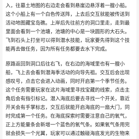
入，往墓土地图的右边走会看到悬崖边悬浮着一艘小船。
这个小船上有一个白色传送阵，上去后交互就能被传送到
活动地图藏宝岛礁。上岸后先往前方的洞口里走，走到最
里面会看到一个池塘，池塘的中心是一块圆形的大石头。
飞到石头上打坐可以得到潜水技能，玩家要先得到这个技
能再去做任务，因为所有任务都要去水下完成。
原路返回到洞口后往右飞，在右边的海域里也有一艘小
船，飞上去会看到潜海季活动的向导先祖。交互后会出现
感叹号，点击它会进入动画，同时开启第一个季节任务。
这个任务需要玩家在这片海域里寻找宝藏的线索，点击主
角后会有指引标记。潜入海底后要去寻找一个开关，靠近
开关会有手掌标志，交互后就能开启海底的一扇大门，同
时完成第一个任务。在海底探索时需要注意自己的氧气，
正上方能量条会新增一个蓝色的氧气条。如果氧气条用完
就会损失一个光翼，玩家可以通过触碰海底发光的生物来