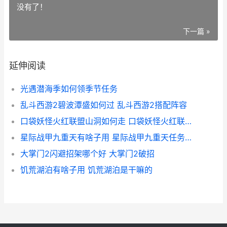
没有了！
下一篇 »
延伸阅读
光遇潜海季如何领季节任务
乱斗西游2碧波潭盛如何过 乱斗西游2搭配阵容
口袋妖怪火红联盟山洞如何走 口袋妖怪火红联盟进不去找科拿
星际战甲九重天有啥子用 星际战甲九重天任务结束以后怎么结算
大掌门2闪避招架哪个好 大掌门2破招
饥荒湖泊有啥子用 饥荒湖泊是干嘛的