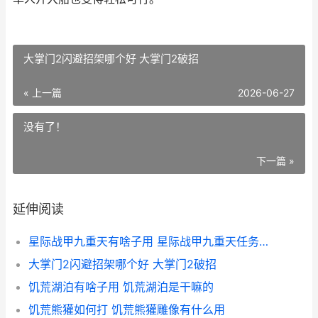
大掌门2闪避招架哪个好 大掌门2破招
« 上一篇
2026-06-27
没有了！
下一篇 »
延伸阅读
星际战甲九重天有啥子用 星际战甲九重天任务结束以后怎么结算
大掌门2闪避招架哪个好 大掌门2破招
饥荒湖泊有啥子用 饥荒湖泊是干嘛的
饥荒熊獾如何打 饥荒熊獾雕像有什么用