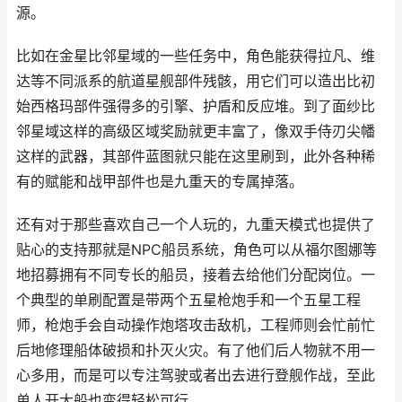
源。
比如在金星比邻星域的一些任务中，角色能获得拉凡、维
达等不同派系的航道星舰部件残骸，用它们可以造出比初
始西格玛部件强得多的引擎、护盾和反应堆。到了面纱比
邻星域这样的高级区域奖励就更丰富了，像双手侍刃尖幡
这样的武器，其部件蓝图就只能在这里刷到，此外各种稀
有的赋能和战甲部件也是九重天的专属掉落。
还有对于那些喜欢自己一个人玩的，九重天模式也提供了
贴心的支持那就是NPC船员系统，角色可以从福尔图娜等
地招募拥有不同专长的船员，接着去给他们分配岗位。一
个典型的单刷配置是带两个五星枪炮手和一个五星工程
师，枪炮手会自动操作炮塔攻击敌机，工程师则会忙前忙
后地修理船体破损和扑灭火灾。有了他们后人物就不用一
心多用，而是可以专注驾驶或者出去进行登舰作战，至此
单人开大船也变得轻松可行。