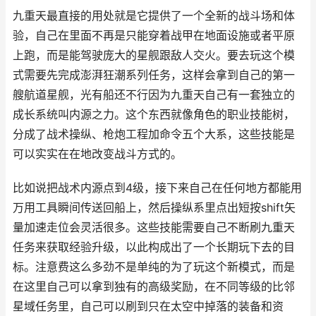
九重天最直接的用处就是它提供了一个全新的战斗场和体
验，自己在里面不再是只能穿着战甲在地面设施或者平原
上跑，而是能驾驶庞大的星舰跟敌人交火。要去玩这个模
式需要先完成澎湃狂潮系列任务，这样会拿到自己的第一
艘航道星舰，光有船还不行因为九重天自己有一套独立的
成长系统叫内源之力。这个东西就像角色的职业技能树，
分成了战术操纵、枪炮工程加命令五个大系，这些技能是
可以实实在在地改变战斗方式的。
比如说把战术内源点到4级，接下来自己在任何地方都能用
万用工具瞬间传送回船上，然后操纵系里点出短按shift矢
量加速走位会灵活很多。这些技能需要自己不断刷九重天
任务来获取经验升级，以此构成出了一个长期玩下去的目
标。注意费这么多劲不是单纯的为了玩这个新模式，而是
在这里自己可以拿到独有的高级奖励，在不同等级的比邻
星域任务里，自己可以刷到只在太空中掉落的装备和资