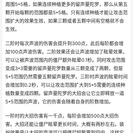
周围5*5格，如果连续种植更多的留声曼陀罗，那么从第五
颗开始每颗的范围都是5*5格。只有连续种植才能让攻击范
围扩大的效果生效，如果三颗或者五颗中间有空格就不会
生效。
二阶时每次声波的伤害会提升到300点，此后每阶都会增
加100点声波伤害。二阶效果还会让声波增加了眩晕效果，
可以让被声波范围内的僵尸额外眩晕0.1秒。同时攻击范围
变成3*3需要的留声曼陀罗数量从三颗变成了两颗，但是
5*5范围仍然需要五颗留声曼陀罗。三阶时声波的眩晕时间
会增加到0.2秒，可以让攻击范围扩大到5*5需要的连续种
植数量变成四颗。留声曼陀罗的大招会让它立即释放一道
5*5范围的声波，它的伤害会随着自身的阶数增加。
一阶时的大招伤害有一千点，每阶会增加500点大招伤
害。大招还能让僵尸眩晕更长时间，大概有两秒左右。装
扮效果是让大招的声波可以把僵尸短暂震到空中，这样它