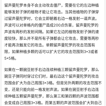
留声曼陀罗本身不会主动攻击僵尸，需要在它的左边种植
能够发射子弹的植物才能让它攻击。当其他植物的子弹穿
过留声曼陀罗时，它会立即朝着右边一格发射一道声波。
声波可以对单格内的僵尸造成200点伤害，留声曼陀罗的
声波有两秒的发射间隔。如果它左边的植物发射子弹的速
度较快，那么并不是所有子弹都会让它攻击，需要等两秒
才能再次触发它的攻击。单颗留声曼陀罗的攻击范围有
限，如果种植多颗的话可以扩大它的攻击范围到3*3或者
5*5格。
如果在一颗豌豆射手右边连续种植三颗留声曼陀罗，那么
豌豆子弹同时穿过它们时，最右边这个留声曼陀罗的攻击
范围会扩大为自己周围3*3格。但是另外两颗的攻击范围不
变，还是只能向前一格发射声波。如果在豌豆射手右边连
续种植五颗留声曼陀罗，那么第三和第四颗的声波范围都
会变成自己周围3*3格。而第五颗的声波范围会扩大到自己