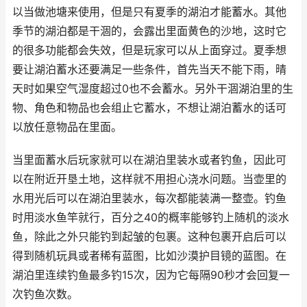
以当做池塘来使用，但是只有夏季的湖泊才能蓄水。其他
季节的湖泊都是干涸的，会露出里面黄色的沙地，这时它
的很多功能都会失效，但是玩家可以从上面穿过。夏季想
要让湖泊蓄水还要满足一些条件，首先当天不能下雨，晴
天时如果空气湿度超过0也不会蓄水。另外干涸湖泊里的生
物、角色和物品也会组止它蓄水，不想让湖泊蓄水的话可
以放任意物品在里面。
当里面蓄水后玩家就可以在湖泊里装水或者钓鱼，因此可
以在附近开垦土地，这样就不用担心浇水问题。当壶里的
水用光后可以在湖泊里装水，每次都能装满一整壶。钓鱼
时用淡水鱼竿就行，百分之40的概率能够钓上随机的淡水
鱼，除此之外只能钓到起皱的包裹。这种包裹开启后可以
得到随机玩具或者稀有蓝图，比如沙漠护目镜的蓝图。在
湖泊里连续钓鱼最多钓15次，因为它每隔90秒才会回复一
次钓鱼次数。