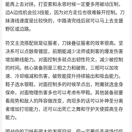
能再上去对拼。打亚索和永恩时候一定要多用被动压制，
边A边找机会拉3技能，因为对方走位也很难躲开控制。刀
妹清线速度是比较快的，中路清完线后就可以马上去支援
野区或边路。
符文主流搭配就是征服者，刀妹叠征服者的效率很高。坚
决系可以点骸骨镀层，前期能减少法师或刺客的爆发伤害
增加赖线能力。对面控制多就点出韧性符文，减少被控制
的时间。核心装备则是三相之力和破败，三相可以加攻
速、冷却缩减和伤害，破败能提升持续输出和吸血能力。
鞋子选水银鞋，对面控制多的时候早点出，附魔就选金身
保命，对面物理伤害多也可以考虑布甲鞋。其他装备就要
看局势和敌人的阵容做改变，肉坦多的话可以补神圣分离
者增加打坦能力，还可以出死亡之舞和守护天使提高生存
能力。
团战中的刀妹有很大的发挥空间，但一定要后手进场切后