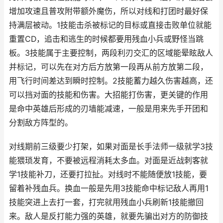
增加攻速且普攻附带额外魔伤，所以对线和打团时最好保
持满层被动。1技能击杀被标记的目标或直接击败单位就能
重置CD，追击和逃生的时候都要用残血小兵或野怪当跳
板。3技能属于主要控制，两段利刃交汇的区域能晕眩敌人
并标记，可以先在对方后方放第一段再从前方放第二段，
用飞行时间差达到瞬时控制。2技能蓄力越久伤害越高，还
可以挡对面的技能和伤害。大招能打伤害，更关键的作用
是命中英雄后形成的刃墙能减速，一般是用来先手开团和
分割敌方阵型的。
对线期前三级要少打架，如果对面是长手法师一级就学3技
能猥琐发育，不要被远程消耗太多血。对面是近战刺客就
学1技能补刀，还要打拉扯。对线时不能随便放1技能，要
留着补残血兵。换血一般是先用3技能命中标记敌人再用1
技能突进上去打一套，打完就用残血小兵刷新1技能撤回
来。敌人是反打能力强的英雄，就要先骗出对方的防御技