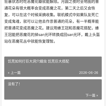
狂暴状态时吃恶魔花瓣就能解除。月圆之夜时全地图的普
通花朵有很大概率会变成恶魔之花，第二天之后又会恢
复，可以在这个时候采摘收集。联机模式中如果队友死亡
变成鬼魂，就可以让他去作祟普通的花朵，有一半概率能
把普通花变成恶魔之花。建议用蜂王冠和恶魔花搭配，蜂
王冠能把恶魔花的掉san光环转换成回san光环，戴上头盔
站在恶魔花丛中就能恢复理智。
饥荒如何打巨大洞穴蠕虫 饥荒巨大搭配
« 上一篇
2026-06-26
没有了！
下一篇 »