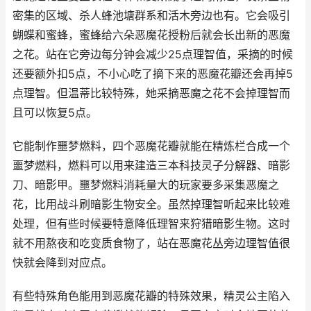
密集的区域、杀人蜂池塘群系和活木旁边也有。它会吸引
蝴蝶和蜜蜂，蜜蜂给六朵恶魔花授粉后就会长出新的恶魔
之花。站在它旁边每分钟会减少25点理智值，采摘的时候
还要额外扣5点，不小心吃了摘下来的恶魔花瓣还会再掉5
点理智。但温蒂比较特殊，她采摘恶魔之花不会掉理智而
且可以恢复5点。
它能制作噩梦燃料，四个恶魔花瓣就能在精炼栏合成一个
噩梦燃料，燃料可以用来建造三本科技灵子分解器、暗影
刀、暗影甲。噩梦燃料消耗量大的玩家要多采集恶魔之
花，比用战斗刷暗影生物安全。虽然掉理智听起来比较难
处理，但有些时候要特意降低理智来狩猎暗影生物。这时
就不用熬夜和吃变质食物了，站在恶魔花丛旁边理智值很
快就会降到对应点。
有些特殊角色能用到恶魔花瓣的特殊效果，精灵公主陷入