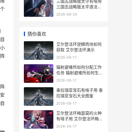
限
三国志战略版太守有啥用
三国志战略版太平道法替
个
代战法有哪些
2026-06-24
行
猜你喜欢
目
艾尔登法环逆鳞肉块如何
小
获取 艾尔登法环演示
阵
2026-06-17
辐射避难所如何分配工作
任务 辐射避难所如何生出
高质量小孩
2026-06-17
阵
泰拉瑞亚宝石有啥子用 泰
安
拉瑞亚宝石大全图鉴
自
2026-06-17
艾尔登法环梅瑟莫的火种
有啥子用 艾尔登法环梅瑟
莫逃课打法
2026-06-17