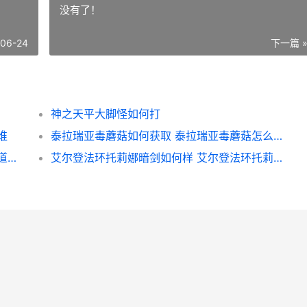
没有了！
-06-24
下一篇 
神之天平大脚怪如何打
谁
泰拉瑞亚毒蘑菇如何获取 泰拉瑞亚毒蘑菇怎么做成毒粉
三国志战略版太守有啥用 三国志战略版太平道法替代战法有哪些
艾尔登法环托莉娜暗剑如何样 艾尔登法环托莉娜的微笑