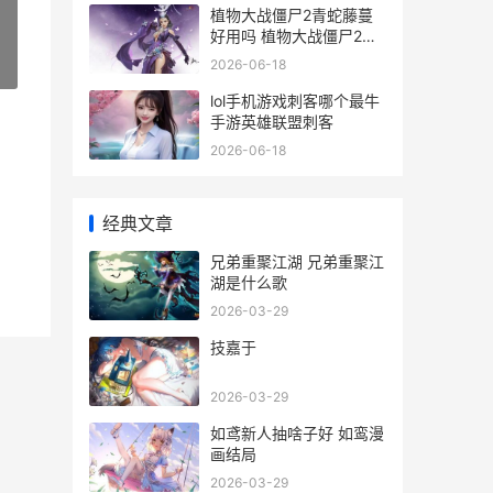
植物大战僵尸2青蛇藤蔓
好用吗 植物大战僵尸2破
解最新版本
2026-06-18
»
lol手机游戏刺客哪个最牛
手游英雄联盟刺客
2026-06-18
经典文章
兄弟重聚江湖 兄弟重聚江
湖是什么歌
2026-03-29
技嘉于
2026-03-29
如鸢新人抽啥子好 如鸾漫
画结局
2026-03-29