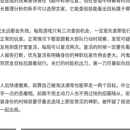
钻管道的效果是快速在飞船中转移位置，但在管道中待着有时间
长推理分析的新手可以选预言家，它能查验技能看出目标属于哪
近或太远都会失效。每局游戏只有三次查验机会，一定是先查那些
正常的玩家。正常情况下都是跟着大部队行动时观察，发现可疑
友拖到医疗室复活，每局可以复活两次。复活的时候一定要先看
人报告打断，优先复活有明确身份的神职玩家作用会更大。内鬼
到赏金目标后跟着就行。关灯的时趁机出刀，第一刀尽量砍向目
人后快速撤离，就算自己被淘汰通常也能带走一两个目标。中立
手一点的恶魔相。前期不用主动刀人也不用过快的招募随从，安
装身份的时候就要尽量去选场上那些常见的神职，被怀疑了就说
一起出局。