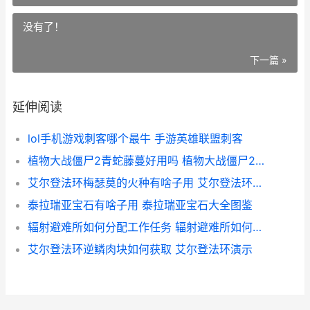
没有了！
下一篇 »
延伸阅读
lol手机游戏刺客哪个最牛 手游英雄联盟刺客
植物大战僵尸2青蛇藤蔓好用吗 植物大战僵尸2破解最新版本
艾尔登法环梅瑟莫的火种有啥子用 艾尔登法环梅瑟莫逃课打法
泰拉瑞亚宝石有啥子用 泰拉瑞亚宝石大全图鉴
辐射避难所如何分配工作任务 辐射避难所如何生出高质量小孩
艾尔登法环逆鳞肉块如何获取 艾尔登法环演示