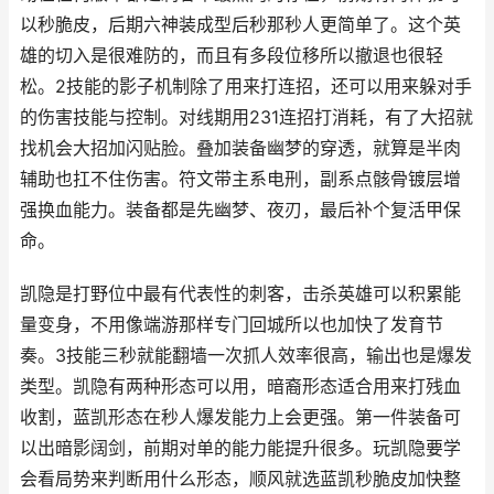
以秒脆皮，后期六神装成型后秒那秒人更简单了。这个英
雄的切入是很难防的，而且有多段位移所以撤退也很轻
松。2技能的影子机制除了用来打连招，还可以用来躲对手
的伤害技能与控制。对线期用231连招打消耗，有了大招就
找机会大招加闪贴脸。叠加装备幽梦的穿透，就算是半肉
辅助也扛不住伤害。符文带主系电刑，副系点骸骨镀层增
强换血能力。装备都是先幽梦、夜刃，最后补个复活甲保
命。
凯隐是打野位中最有代表性的刺客，击杀英雄可以积累能
量变身，不用像端游那样专门回城所以也加快了发育节
奏。3技能三秒就能翻墙一次抓人效率很高，输出也是爆发
类型。凯隐有两种形态可以用，暗裔形态适合用来打残血
收割，蓝凯形态在秒人爆发能力上会更强。第一件装备可
以出暗影阔剑，前期对单的能力能提升很多。玩凯隐要学
会看局势来判断用什么形态，顺风就选蓝凯秒脆皮加快整