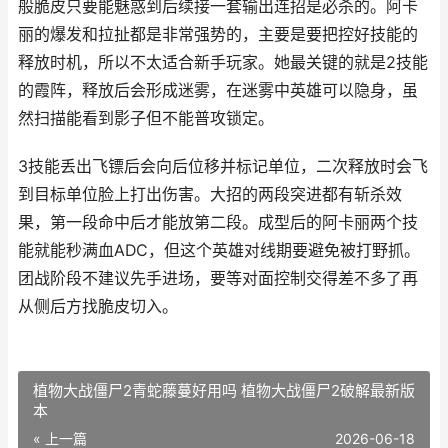
般脆皮只要能魅惑到后续接一套输出连招是必杀的。阿卡
丽的爆发和拉扯都是非常强势的，主要是要把控好技能的
释放时机，所以不太适合新手玩家。她最关键的就是2技能
的霞阵，释放后会形成迷雾，在迷雾中英雄可以隐身，虽
然扫描能看到影子但不能普攻锁定。
3技能丢出飞镖后会向后位移并标记单位，二次释放时会飞
到目标单位脸上打出伤害。大招的两段突进都有斩杀效
果，第一段命中后才能放第二段。成型后的阿卡丽两个技
能就能秒满血ADC，但这个英雄对线期要避免被打野抓。
团战阶段不建议先手进场，要等对面控制交得差不多了再
从侧后方找脆皮切入。
植物大战僵尸2青蛇藤蔓好用吗 植物大战僵尸2破解最新版
本
« 上一篇
2026-06-18