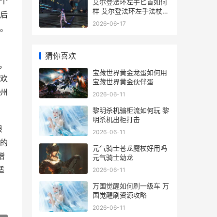
个
艾尔登法环左手匕首如何
样 艾尔登法环左手法杖怎
后
么放技能
2026-06-17
。
猜你喜欢
，
宝藏世界黄金龙蛋如何用
欢
宝藏世界黄金伙伴蛋
州
2026-06-11
黎明杀机骗柜流如何玩 黎
明杀机出柜打击
很
2026-06-11
的
元气骑士苍龙魔杖好用吗
增
元气骑士幼龙
适
2026-06-11
万国觉醒如何刷一级车 万
国觉醒刷资源攻略
2026-06-11