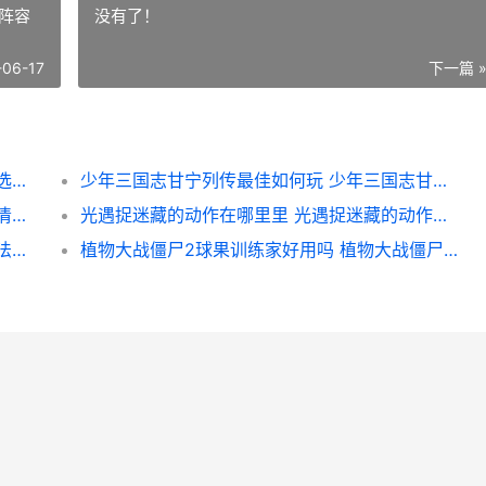
阵容
没有了！
-06-17
下一篇 
三国志战略版选啥子地方开荒 三国志战略版选择哪个出生地
少年三国志甘宁列传最佳如何玩 少年三国志甘宁阵容搭配
梦幻西游特技水清有啥子用 梦幻西游特技水清诀有什么用
光遇捉迷藏的动作在哪里里 光遇捉迷藏的动作在哪里
艾尔登法环左手匕首如何样 艾尔登法环左手法杖怎么放技能
植物大战僵尸2球果训练家好用吗 植物大战僵尸2老版本