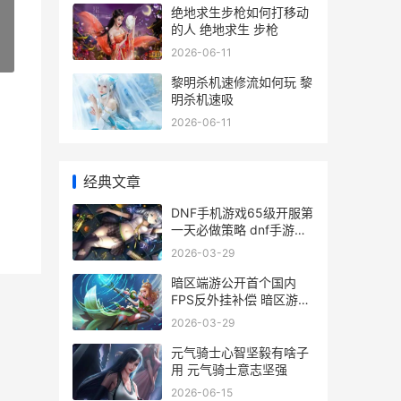
绝地求生步枪如何打移动
的人 绝地求生 步枪
2026-06-11
»
黎明杀机速修流如何玩 黎
明杀机速吸
2026-06-11
经典文章
DNF手机游戏65级开服第
一天必做策略 dnf手游
5.16
2026-03-29
暗区端游公开首个国内
FPS反外挂补偿 暗区游戏
攻略
2026-03-29
元气骑士心智坚毅有啥子
用 元气骑士意志坚强
2026-06-15