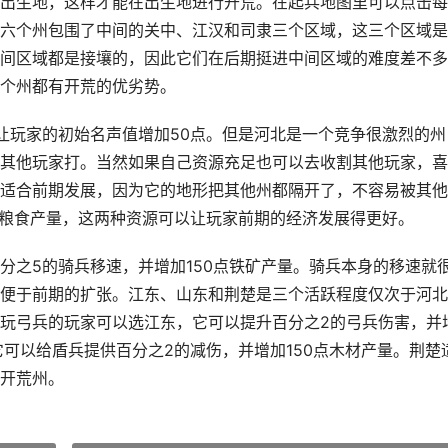
出生地，这样才能在出生地进行开荒。在起兵地图里可以点击每
六个州包围了中间的关中、江汉和司隶三个区域，这三个区域是
间区域都是接壤的，因此它们在后期挺进中间区域的难度差不多
个州都有开荒的优劣势。
让玩家的初始名声值增加50点。但是河北是一个竞争很激烈的州
其他玩家打。当然如果自己资源充足也可以去收割其他玩家，喜
适合前期发展，因为它的地形把其他州都隔开了，不容易被其他
和粮食产量，这两种资源可以让玩家前期的经济发展得更好。
分之5的骑兵移速，并增加150点铁矿产量。骑兵本身的移速就
便于前期的扩张。江东、山东和荆楚是三个活跃程度仅次于河北
玩弓兵的玩家可以选江东，它可以提升百分之2的弓兵伤害，并
可以给盾兵提供百分之2的减伤，并增加150点木材产量。荆楚
开荒州。