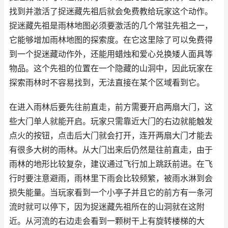
找到并激活了捉迷藏先祖后就会免费教给玩家这个动作。
捉迷藏先祖是雨林地图必须要激活的几个常驻先祖之一，
它能够增加雨林地图的探索度。在它这里除了可以免费得
到一个捉迷藏动作外，还能用蜡烛和爱心兑换矮人面具等
物品。这个先祖的位置在一个隐藏的山洞中，因此玩家在
探索雨林时不容易找到，无法直接在某个区域看到它。
在进入雨林后要先往前直走，前方需要开启两扇大门，这
些大门单人就能开启。玩家只需靠近大门的右边就能触发
点火的按钮，点击后大门就会打开，连开两扇大门才能去
有很多大树的雨林。从大门出来后仍然是往前直走，由于
雨林的地形比较复杂，建议通过飞行加上跳跃前进。在飞
行时要注意避雨，雨林里下雨会比较频繁，被雨水淋到会
损失能量。当玩家看到一个小亭子并且它的前方有一条河
流时就可以停下，因为捉迷藏先祖所在的山洞就在这附
近。从河流的右边走会看到一颗树干上有旋转楼梯的大