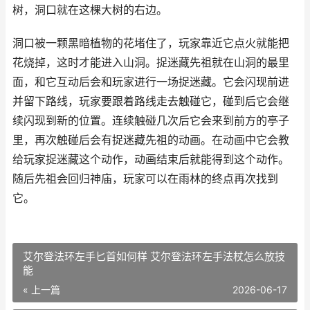
树，洞口就在这棵大树的右边。
洞口被一颗黑暗植物的花堵住了，玩家靠近它点火就能把
花烧掉，这时才能进入山洞。捉迷藏先祖就在山洞的最里
面，和它互动后会和玩家进行一场捉迷藏。它会闪现前进
并留下路线，玩家要跟着路线走去触碰它，碰到后它会继
续闪现到新的位置。连续触碰几次后它会来到前方的亭子
里，再次触碰后会有捉迷藏先祖的动画。在动画中它会教
给玩家捉迷藏这个动作，动画结束后就能得到这个动作。
随后先祖会回归神庙，玩家可以在雨林的终点再次找到
它。
艾尔登法环左手匕首如何样 艾尔登法环左手法杖怎么放技
能
« 上一篇
2026-06-17