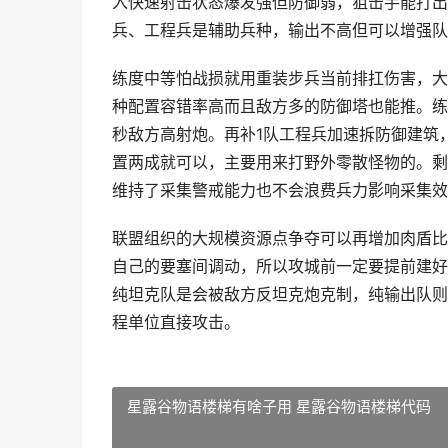
入快速射击状态爆发强但防御弱，狙击手能打出
兵、工程兵是辅助兵种，输出不高但可以增强队
练度中等怕战损就用重装步兵当前排扛伤害，大
种配置容错率高而且敌方多的防御塔也能推。练
秒敌方高射炮。再补1队工程兵加速拆防御建筑
置两成就可以，主要用来打野外零散怪物的。剩
维持了采集警戒能力也不会浪费兵力影响采集效
联盟组织的大规模资源点争夺可以再增加肉盾比
自己的要塞间调动，所以攻城前一定要提前建好
纯坦克队是会被敌方反坦克炮克制，纯输出队则
程单位直接攻击。
星露谷物语楼梯有啥子用 星露谷物语楼梯代码