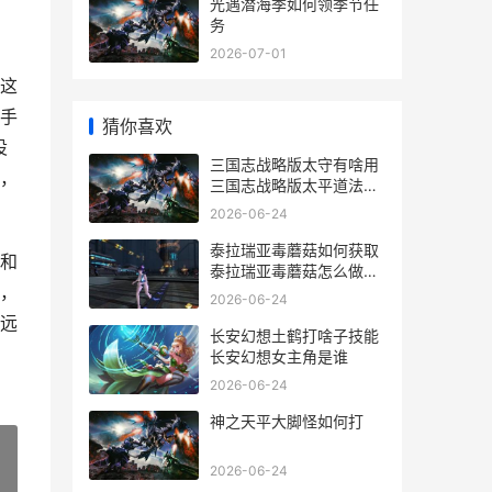
光遇潜海季如何领季节任
务
2026-07-01
这
手
猜你喜欢
设
三国志战略版太守有啥用
，
三国志战略版太平道法替
代战法有哪些
2026-06-24
泰拉瑞亚毒蘑菇如何获取
和
泰拉瑞亚毒蘑菇怎么做成
，
毒粉
2026-06-24
远
长安幻想土鹤打啥子技能
长安幻想女主角是谁
2026-06-24
神之天平大脚怪如何打
2026-06-24