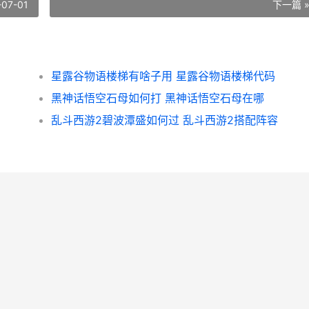
-07-01
下一篇 
星露谷物语楼梯有啥子用 星露谷物语楼梯代码
黑神话悟空石母如何打 黑神话悟空石母在哪
乱斗西游2碧波潭盛如何过 乱斗西游2搭配阵容