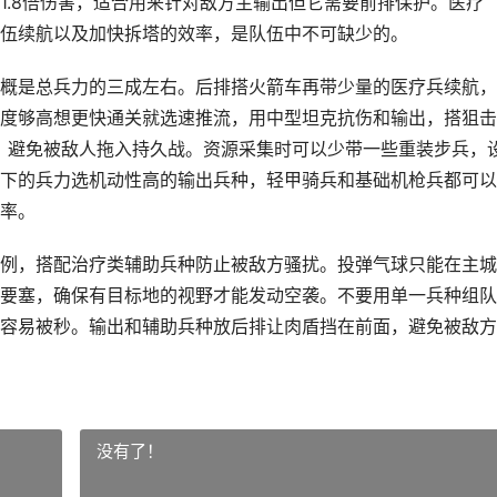
1.8倍伤害，适合用来针对敌方主输出但它需要前排保护。医疗
伍续航以及加快拆塔的效率，是队伍中不可缺少的。
概是总兵力的三成左右。后排搭火箭车再带少量的医疗兵续航，
度够高想更快通关就选速推流，用中型坦克抗伤和输出，搭狙击
，避免被敌人拖入持久战。资源采集时可以少带一些重装步兵，
下的兵力选机动性高的输出兵种，轻甲骑兵和基础机枪兵都可以
率。
例，搭配治疗类辅助兵种防止被敌方骚扰。投弹气球只能在主城
要塞，确保有目标地的视野才能发动空袭。不要用单一兵种组队
容易被秒。输出和辅助兵种放后排让肉盾挡在前面，避免被敌方
没有了！