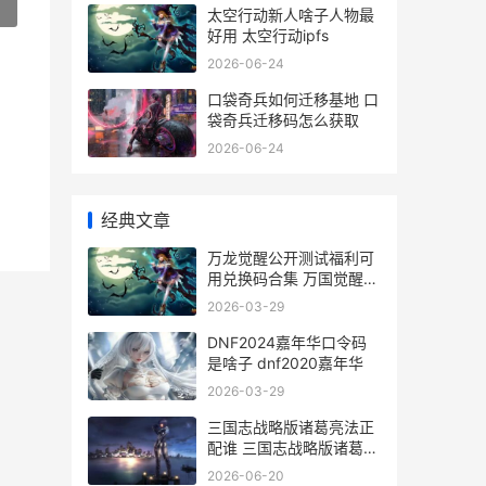
»
太空行动新人啥子人物最
好用 太空行动ipfs
2026-06-24
口袋奇兵如何迁移基地 口
袋奇兵迁移码怎么获取
2026-06-24
经典文章
万龙觉醒公开测试福利可
用兑换码合集 万国觉醒一
条龙多少天加速
2026-03-29
DNF2024嘉年华口令码
是啥子 dnf2020嘉年华
2026-03-29
三国志战略版诸葛亮法正
配谁 三国志战略版诸葛恪
开荒
2026-06-20