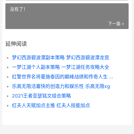
没有了！
下一篇 »
延伸阅读
梦幻西游碧波潭副本策略 梦幻西游碧波潭龙宫
一梦江湖个人副本策略 一梦江湖任务攻略大全
红警世界名将曼施泰因的巅峰战绩和传奇人生 红色警戒曼哈顿暴行
乐高无限活塞快的创造力和娱乐性 乐高无限xg
2021王者亚瑟铭文组合策略
红夫人天赋加点主推 红夫人技能加点