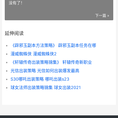
没有了！
下一篇 »
延伸阅读
《辟邪玉副本方法策略》 辟邪玉副本任务在哪
漫威蜘蛛侠 漫威蜘蛛侠2
《轩辕传奇出装策略锦集》 轩辕传奇新职业
光信出装策略 光信如何出装爆发最高
S30哪吒出装策略 哪吒出装s23
球女法师出装策略锦集 球女出装2021