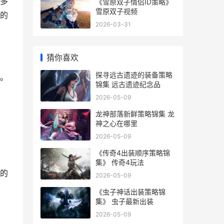
多
《雪原双子情侣ID策略》
雪原双子视频
的
2026-03-31
猜你喜欢
探寻远古遗迹的装备策略
。
锦集 远古遗迹纪念品
2026-05-09
龙神部落新鲜策略锦集 龙
神之心在哪里
2026-05-09
《传奇4出装顺序策略锦
集》 传奇4玩法
的
2026-05-09
《虫子神话出装策略锦
集》 虫子最新出装
2026-05-09