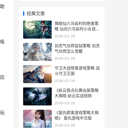
助
经典文章
揭晓仙六乌岩村的绝美策
略 仙剑六乌岩村小女孩不
见了
2026-03-29
吸
剑灵气功师监狱策略 剑灵
气功师怎么觉醒
2026-03-29
守卫大战怪兽游戏策略 战
斗守卫王国
应
2026-03-29
《赵云极点比赛出装策略
大揭晓 赵云实战视频
2026-03-29
玩
《复仇欧美游戏策略大揭
晓》 复仇游戏中文版
2026-03-29